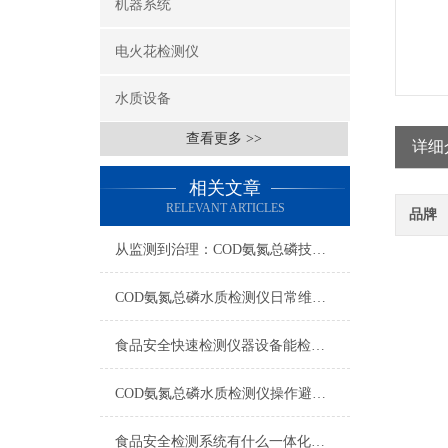
机器系统
电火花检测仪
水质设备
查看更多 >>
详细
相关文章
RELEVANT ARTICLES
品牌
从监测到治理：COD氨氮总磷技术的双领域实战解析
COD氨氮总磷水质检测仪日常维护与试剂管理，降低故障率就靠这几招
食品安全快速检测仪器设备能检什么？一张表说清适用范围
COD氨氮总磷水质检测仪操作避坑指南：这几个步骤直接影响数据准确性
食品安全检测系统有什么一体化配置·2023仪器仪表推荐·山东云唐