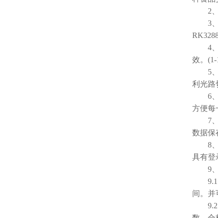
2、仪
3、显
RK32
4、检
效。(1-
5、仪
利光路
6、设
方便每
7、通
数据保
8、存
具有登
9、
9.1
间。并
9.2
数，合