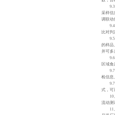
9.3
采样信
调联动
9.4
比对判
9.5
的样品
并可多
9.6
区域食
9.7
检信息
9.7
式，可
10、
流动测
11、