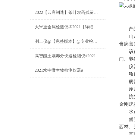
2022【云唐制造】茶叶农药残留检测仪多少钱一台@山东云唐仪器仪表制造
大米重金属检测仪@2021【详细版本】@专业检测大米重金属仪器仪表
产品
山东
测土仪@【完整版本】@专业检测土壤的仪器仪表
含病害
该
高智能土壤养分快速检测仪#2021【土壤养分检测专用仪器仪表】
门、养
仪器
2021水中微生物检测仪器#
项目
病害
瘦肉精
抗生素
金刚烷
水产品
蛋类药
西林、
真菌毒