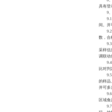
具有登
9、
9.1
间。并
9.2
数，合
9.3
采样信
调联动
9.4
比对判
9.5
的样品
并可多
9.6
区域食
9.7