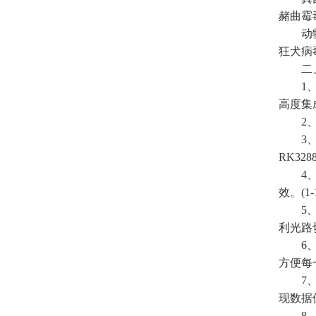
赭曲霉
动物疫
狂犬病
二、
1、仪
高度集
2、仪
3、显
RK32
4、检
效。(1-
5、仪
利光路
6、设
方便每
7、通
现数据
8、存