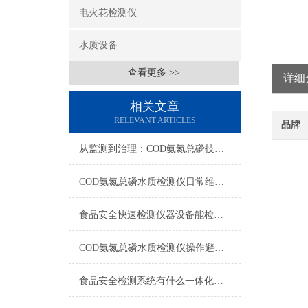
电火花检测仪
水质设备
查看更多 >>
详细
相关文章
RELEVANT ARTICLES
品牌
从监测到治理：COD氨氮总磷技术的双领域实战解析
COD氨氮总磷水质检测仪日常维护与试剂管理，降低故障率就靠这几招
食品安全快速检测仪器设备能检什么？一张表说清适用范围
COD氨氮总磷水质检测仪操作避坑指南：这几个步骤直接影响数据准确性
食品安全检测系统有什么一体化配置·2023仪器仪表推荐·山东云唐