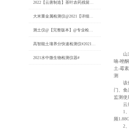
2022【云唐制造】茶叶农药残留检测仪多少钱一台@山东云唐仪器仪表制造
大米重金属检测仪@2021【详细版本】@专业检测大米重金属仪器仪表
测土仪@【完整版本】@专业检测土壤的仪器仪表
高智能土壤养分快速检测仪#2021【土壤养分检测专用仪器仪表】
山东
2021水中微生物检测仪器#
喃-唑酮
土-霉
测
该仪器
门、食
监测使
云
1、仪
频1.
2、仪