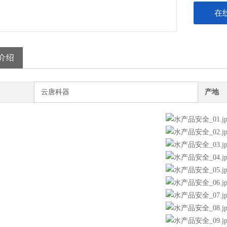
在
介绍
云唐科器
产地