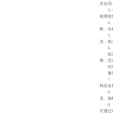
并在同
3.一
检测使用
4、系
数，合
5、仪
息，检
6、
轨道式
整，完
结果判
兼容市
7、仪
样品名
8、系
息、抽
9、A
可通过