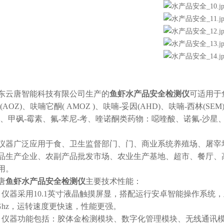
云唐智能科技有限公司生产的
鱼虾水产品安全检测仪
可适用于
(AOZ)、呋喃它酮( AMOZ )、呋喃-妥因(AHD)、呋喃-西
素、甲砜-霉素、氟-苯尼-考、喹诺酮类药物：噁喹酸、诺氟-沙星
广泛应用于食、卫生监督部门、门、商业系统养殖场、屠宰场
品生产企业、农副产品批发市场、农业生产基地、超市、餐厅、
用。
唐
鱼虾水产品安全检测仪
主要技术性能：
器采用10.1英寸液晶触摸屏显，搭配运行安卓智能操作系统，主控芯片采
88Ghz，运转速度更快速，性能更强。
器功能包括：胶体金检测模块、数字化管理模块、无线通讯模