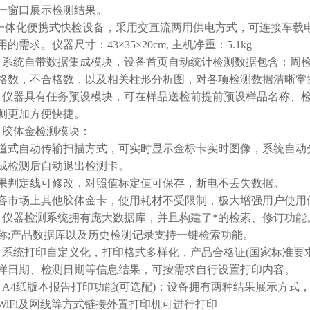
一窗口展示检测结果。
体化便携式快检设备，采用交直流两用供电方式，可连接车载电
的需求。仪器尺寸：43×35×20cm, 主机净重：5.1kg
统自带数据集成模块，设备首页自动统计检测数据包含：周检
格数，不合格数，以及相关柱形分析图，对各项检测数据清晰掌
器具有任务预设模块，可在样品送检前提前预设样品名称、检
测更加方便快捷。
胶体金检测模块：
自动传输扫描方式，可实时显示金标卡实时图像，系统自动分
成检测后自动退出检测卡。
定线可修改，对照值标定值可保存，断电不丢失数据。
场上其他胶体金卡，使用耗材不受限制，极大增强用户使用
器检测系统拥有庞大数据库，并且构建了*的检索、修订功能
称;产品数据库以及历史检测记录支持一键检索功能。
统打印自定义化，打印格式多样化，产品合格证(国家标准要求
样日期、检测日期等信息结果，可按需求自行设置打印内容。
4纸版本报告打印功能(可选配)：设备拥有两种结果展示方式，
WiFi及网线等方式链接外置打印机可进行打印