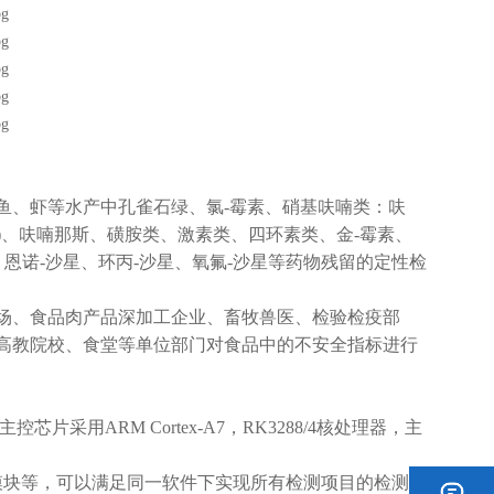
鱼、虾等水产中孔雀石绿、氯-霉素、硝基呋喃类：呋
林(SEM)、呋喃那斯、磺胺类、激素类、四环素类、金-霉素、
、恩诺-沙星、环丙-沙星、氧氟-沙星等药物残留的定性检
、食品肉产品深加工企业、畜牧兽医、检验检疫部
高教院校、食堂等单位部门对食品中的不安全指标进行
用ARM Cortex-A7，RK3288/4核处理器，主
块等，可以满足同一软件下实现所有检测项目的检测，