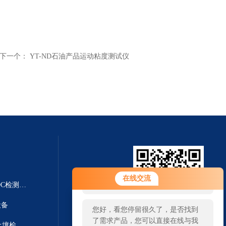
下一个：
YT-ND石油产品运动粘度测试仪
您好！欢迎前来咨询，很高兴为您
在线交流
服务，请问您要咨询什么问题呢？
YT-VOCS-AVOC在线检测仪 VOC检测仪|TVOC检测仪
设备
您好，看您停留很久了，是否找到
了需求产品，您可以直接在线与我
YT-TR01测土仪器哪个牌子好 土壤检测仪
扫一扫 微信咨询