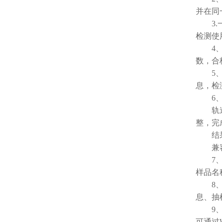
并在同
3.一
检测使用
4、系
数，合
5、仪
息，检
6、
轨道式
整，完
结果判
兼容市
7、仪
样品名
8、系
息、抽
9、A
可通过