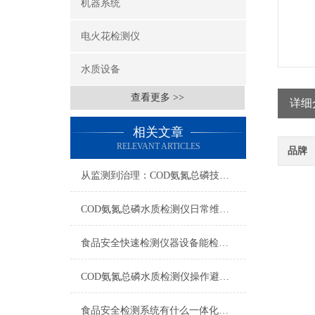
机器系统
电火花检测仪
水质设备
查看更多 >>
详细
相关文章
RELEVANT ARTICLES
品牌
从监测到治理：COD氨氮总磷技术的双领域实战解析
COD氨氮总磷水质检测仪日常维护与试剂管理，降低故障率就靠这几招
食品安全快速检测仪器设备能检什么？一张表说清适用范围
COD氨氮总磷水质检测仪操作避坑指南：这几个步骤直接影响数据准确性
食品安全检测系统有什么一体化配置·2023仪器仪表推荐·山东云唐