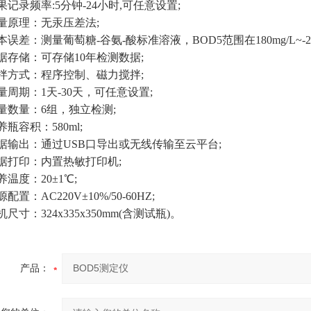
录频率:5分钟-24小时,可任意设置;
原理：无汞压差法;
：测量葡萄糖-谷氨-酸标准溶液，BOD5范围在180mg/L~-230
储：可存储10年检测数据;
式：程序控制、磁力搅拌;
期：1天-30天，可任意设置;
量：6组，独立检测;
容积：580ml;
出：通过USB口导出或无线传输至云平台;
印：内置热敏打印机;
度：20±1℃;
：AC220V±10%/50-60HZ;
：324x335x350mm(含测试瓶)。
产品：