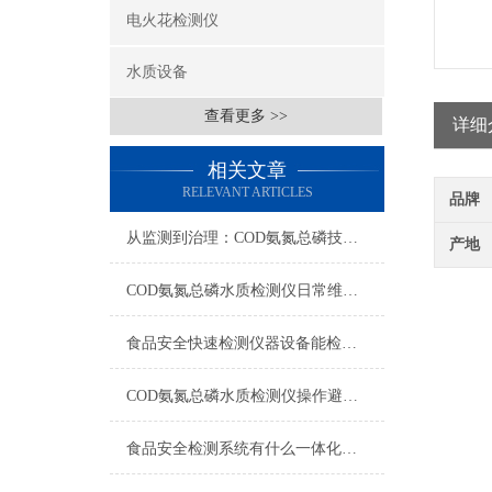
电火花检测仪
水质设备
查看更多 >>
详细
相关文章
RELEVANT ARTICLES
品牌
从监测到治理：COD氨氮总磷技术的双领域实战解析
产地
COD氨氮总磷水质检测仪日常维护与试剂管理，降低故障率就靠这几招
食品安全快速检测仪器设备能检什么？一张表说清适用范围
COD氨氮总磷水质检测仪操作避坑指南：这几个步骤直接影响数据准确性
食品安全检测系统有什么一体化配置·2023仪器仪表推荐·山东云唐