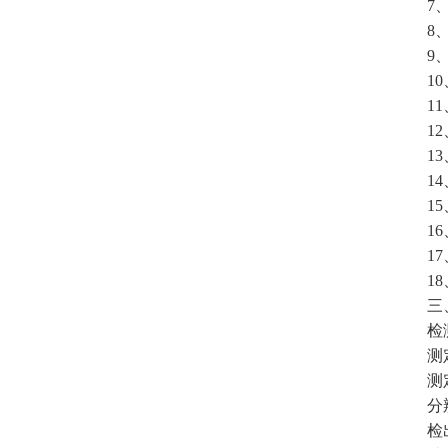
7、测
8、每
9、底
10、
11、
12、
13、
14、
15、
16、
17、
18、
三、
检测依据
测定项
测定量
分辨率：
检出限