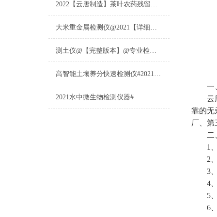
2022【云唐制造】茶叶农药残留检测仪多少钱一台@山东云唐仪器仪表制造
大米重金属检测仪@2021【详细版本】@专业检测大米重金属仪器仪表
测土仪@【完整版本】@专业检测土壤的仪器仪表
高智能土壤养分快速检测仪#2021【土壤养分检测专用仪器仪表】
一、
2021水中微生物检测仪器#
云
靠的无
厂、第
二
1、采
2、6
3、A
4、7
5、无
6、仪