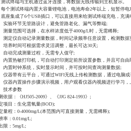
试终端与主机通过蓝牙连接，将数据无线传输到主机显示。
个测试终端内置大容量锂电池，电池寿命2年以上，短暂停电对
座集成了6个USB插口，可以直接用来给测试终端充电，充满
实验环节无管路设计，避免管路老化、漏气等弊端;
测量范围可选择，在水样浓度低于4000g/L时，无需稀释;
测定仪自动记录测量数据，时间记录频率任意设置，检测数据更
培养时间可根据需求灵活调整，最长可达30天;
自动完成测量过程，无需专人值守;
内置热敏打印机，可自动打印测定前所设置参数，并且可自由取
内置时钟系统，实时显示时间，并可按时间查询测量数据;
仪器带有云平台，可通过WIFI无线上传检测数据，通过电脑
仪器内置操作步骤演示视频，用户观看仪器内视频进行学习，
技术参数
：《HJ505-2009》、《JJG 824-1993》;
目：生化需氧量(BOD);
程：0-4000mg/L(本范围内可直接测量，无需稀释);
0.01mg/L;
：5mg/L;