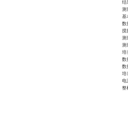
结果记
测量
基本误差
数据存
搅拌方
测量周
测量数
培养瓶
数据输
数据打
培养温
电源配置
整机尺寸