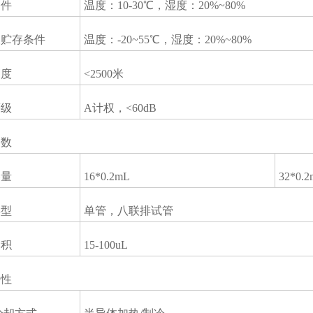
条件
温度：10-30℃，湿度：20%~80%
及贮存条件
温度：-20~55℃，湿度：20%~80%
高度
<2500米
等级
A计权，<60dB
参数
容量
16*0.2mL
32*0.
类型
单管，八联排试管
容积
15-100uL
特性