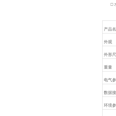
□ 
产品
外观
外形
重量
电气
数据
环境