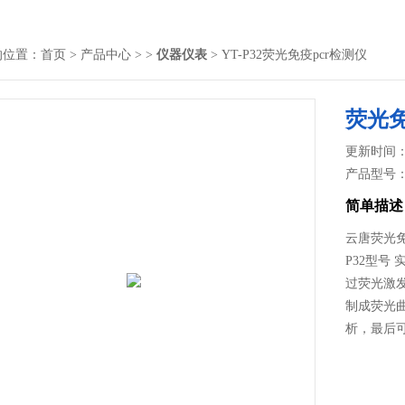
的位置：
首页
>
产品中心
> >
仪器仪表
> YT-P32荧光免疫pcr检测仪
荧光免
更新时间： 2
产品型号
简单描述
云唐荧光免
P32型号
过荧光激
制成荧光
析，最后可