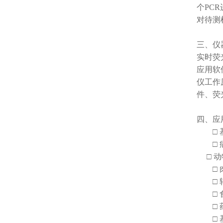
个PC
对待测
三、仪
实时荧
应用软
仪工作
件、荧
四、应
□ 
□ 
□ 动
□ 
□ 
□ 
□ 药
□ 