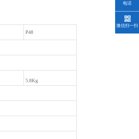
电话
微信扫一扫
P48
5.8Kg