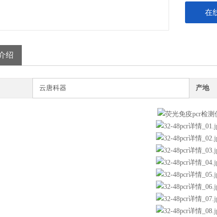
在
介绍
云唐科器
产地