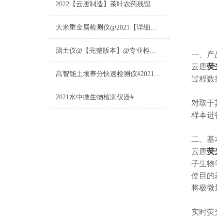
2022【云唐制造】茶叶农药残留检测仪多少钱一台@山东云唐仪器仪表制造
大米重金属检测仪@2021【详细版本】@专业检测大米重金属仪器仪表
测土仪@【完整版本】@专业检测土壤的仪器仪表
一、产
云唐
荧
高智能土壤养分快速检测仪#2021【土壤养分检测专用仪器仪表】
过程数
2021水中微生物检测仪器#
对取于
样本进
二、基
云唐
荧
子生物
使目的
将极微
实时荧