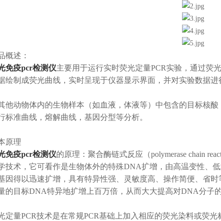
品概述：
光免疫pcr检测仪
主要用于运行实时荧光定量PCR实验，通过荧
据绘制成荧光曲线，实时呈现于仪器显示界面，并对实验数据进
其他动物体内的生物样本（如血液，体液等）中包含的目标核酸
行标准曲线，熔解曲线，基因分型等分析。
本原理
光免疫pcr检测仪
的原理：聚合酶链式反应（polymerase chain
学技术，它可看作是生物体外的特殊DNA扩增，由高温变性、
基因得以迅速扩增，具有特异性强、灵敏度高、操作简便、省时
量的目标DNA特异地扩增上百万倍，从而大大提高对DNA分子
光定量PCR技术是在常规PCR基础上加入相应的荧光染料或荧光