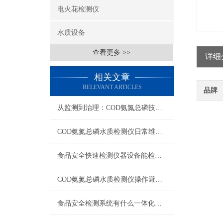
电火花检测仪
水质设备
查看更多 >>
详细
相关文章
RELEVANT ARTICLES
品牌
从监测到治理：COD氨氮总磷技术的双领域实战解析
COD氨氮总磷水质检测仪日常维护与试剂管理，降低故障率就靠这几招
食品安全快速检测仪器设备能检什么？一张表说清适用范围
COD氨氮总磷水质检测仪操作避坑指南：这几个步骤直接影响数据准确性
食品安全检测系统有什么一体化配置·2023仪器仪表推荐·山东云唐