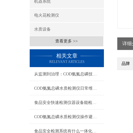
机器系统
电火花检测仪
水质设备
查看更多 >>
详细
相关文章
RELEVANT ARTICLES
品牌
从监测到治理：COD氨氮总磷技术的双领域实战解析
COD氨氮总磷水质检测仪日常维护与试剂管理，降低故障率就靠这几招
食品安全快速检测仪器设备能检什么？一张表说清适用范围
COD氨氮总磷水质检测仪操作避坑指南：这几个步骤直接影响数据准确性
食品安全检测系统有什么一体化配置·2023仪器仪表推荐·山东云唐