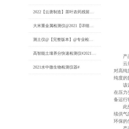
2022【云唐制造】茶叶农药残留检测仪多少钱一台@山东云唐仪器仪表制造
大米重金属检测仪@2021【详细版本】@专业检测大米重金属仪器仪表
测土仪@【完整版本】@专业检测土壤的仪器仪表
高智能土壤养分快速检测仪#2021【土壤养分检测专用仪器仪表】
产品
云
2021水中微生物检测仪器#
对高纯
纯度的
该设备
在压力
备运行
此外，
续供气
环保的
产品