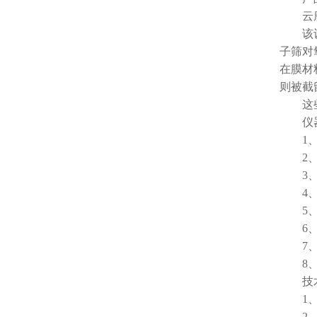
云
该设备
子筛对
在膜材
则被截
这些技
仪器
1、可
2、操
3、不
4、产
5、性
6、寿
7、高
8、配
技术
1、氮气
2、氮气