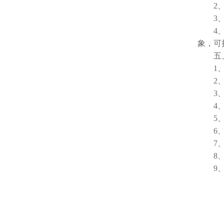
2、电
3、仪
4、体
象，可
五、
1、空气
2、输出
3、压
4、工
5、工
6、供电
7、消
8、外形
9、净