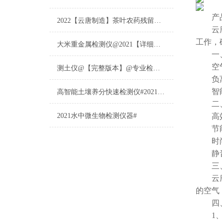
产品
2022【云唐制造】茶叶农药残留检测仪多少钱一台@山东云唐仪器仪表制造
云
工作，
大米重金属检测仪@2021【详细版本】@专业检测大米重金属仪器仪表
一、
空气净
测土仪@【完整版本】@专业检测土壤的仪器仪表
负离子
智能控
高智能土壤养分快速检测仪#2021【土壤养分检测专用仪器仪表】
二、
2021水中微生物检测仪器#
高效净
节能环
时尚外
静音运
三、
云
的空气
四、
1、双