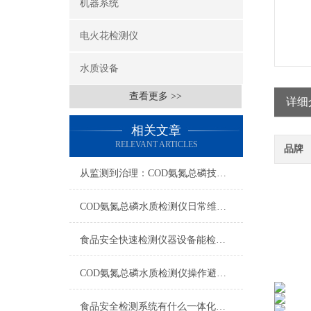
机器系统
电火花检测仪
水质设备
查看更多 >>
详细
相关文章
RELEVANT ARTICLES
品牌
从监测到治理：COD氨氮总磷技术的双领域实战解析
COD氨氮总磷水质检测仪日常维护与试剂管理，降低故障率就靠这几招
食品安全快速检测仪器设备能检什么？一张表说清适用范围
COD氨氮总磷水质检测仪操作避坑指南：这几个步骤直接影响数据准确性
食品安全检测系统有什么一体化配置·2023仪器仪表推荐·山东云唐