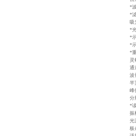
*波长范
*滤光片
吸光度范
*光通
*示值稳
*示值误
*重复性
灵敏度：
通道差
波长示
半宽度
峰值透
分辨率：
*读板
振板
光源
板条类
适用