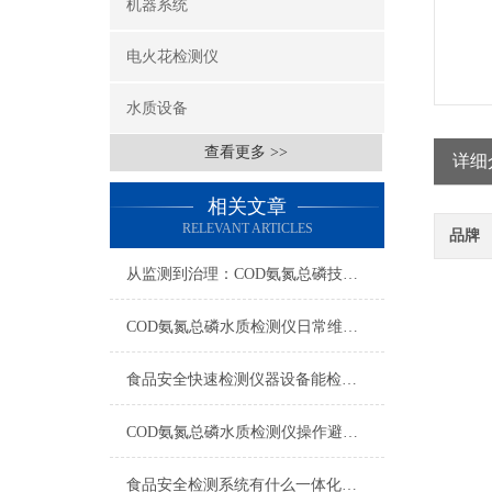
机器系统
电火花检测仪
水质设备
查看更多 >>
详细
相关文章
RELEVANT ARTICLES
品牌
从监测到治理：COD氨氮总磷技术的双领域实战解析
COD氨氮总磷水质检测仪日常维护与试剂管理，降低故障率就靠这几招
食品安全快速检测仪器设备能检什么？一张表说清适用范围
COD氨氮总磷水质检测仪操作避坑指南：这几个步骤直接影响数据准确性
食品安全检测系统有什么一体化配置·2023仪器仪表推荐·山东云唐