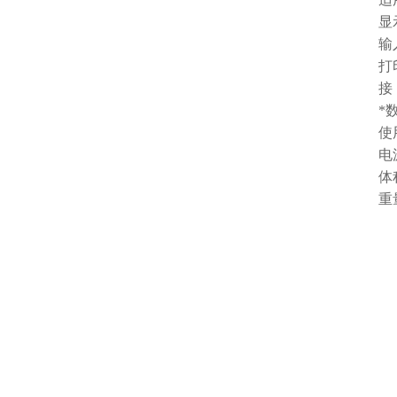
显示方
输入
打印
接 口：
*数据
使用环境
电源电压
体积：4
重量：