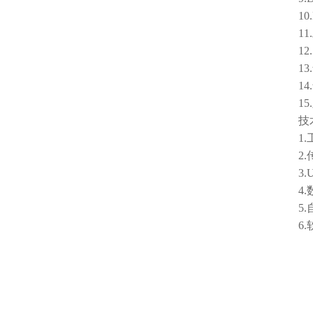
10.D
11.工
12.
13.气
14.气
15.
技术
1.工
2.传
3.U
4.数
5.自
6.软