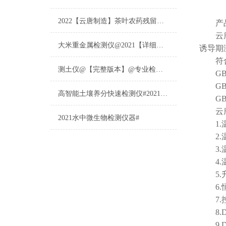
2022【云唐制造】茶叶农药残留检测仪多少钱一台@山东云唐仪器仪表制造
产品
云
大米重金属检测仪@2021【详细版本】@专业检测大米重金属仪器仪表
诱导期
符合
测土仪@【完整版本】@专业检测土壤的仪器仪表
GB/T 
GB/T
高智能土壤养分快速检测仪#2021【土壤养分检测专用仪器仪表】
GB/T
云
2021水中微生物检测仪器#
1.温度
2.温度
3.温度
4.温度
5.升温
6.恒
7.控
8.DS
9.DS