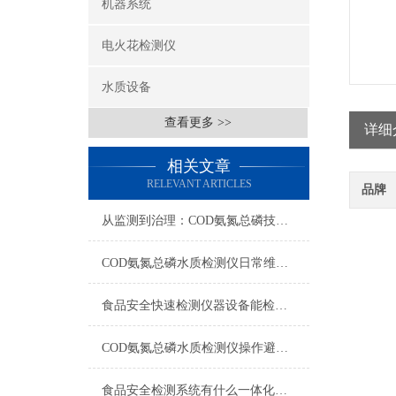
机器系统
电火花检测仪
水质设备
查看更多 >>
详细
相关文章
RELEVANT ARTICLES
品牌
从监测到治理：COD氨氮总磷技术的双领域实战解析
COD氨氮总磷水质检测仪日常维护与试剂管理，降低故障率就靠这几招
食品安全快速检测仪器设备能检什么？一张表说清适用范围
COD氨氮总磷水质检测仪操作避坑指南：这几个步骤直接影响数据准确性
食品安全检测系统有什么一体化配置·2023仪器仪表推荐·山东云唐