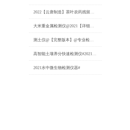
2022【云唐制造】茶叶农药残留检测仪多少钱一台@山东云唐仪器仪表制造
大米重金属检测仪@2021【详细版本】@专业检测大米重金属仪器仪表
测土仪@【完整版本】@专业检测土壤的仪器仪表
高智能土壤养分快速检测仪#2021【土壤养分检测专用仪器仪表】
2021水中微生物检测仪器#