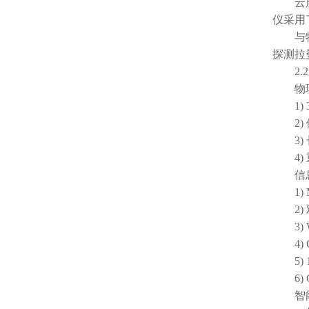
云
仪采用
与物质
探测拉
2.2
物理
1) 3
2) 供
3) 长
4) 重
信息
1) M
2) 双
3) W
4) 
5) 1
6) 
智能