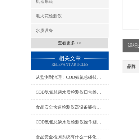
机器系统
电火花检测仪
水质设备
查看更多 >>
详细
相关文章
RELEVANT ARTICLES
品牌
从监测到治理：COD氨氮总磷技术的双领域实战解析
COD氨氮总磷水质检测仪日常维护与试剂管理，降低故障率就靠这几招
食品安全快速检测仪器设备能检什么？一张表说清适用范围
COD氨氮总磷水质检测仪操作避坑指南：这几个步骤直接影响数据准确性
食品安全检测系统有什么一体化配置·2023仪器仪表推荐·山东云唐