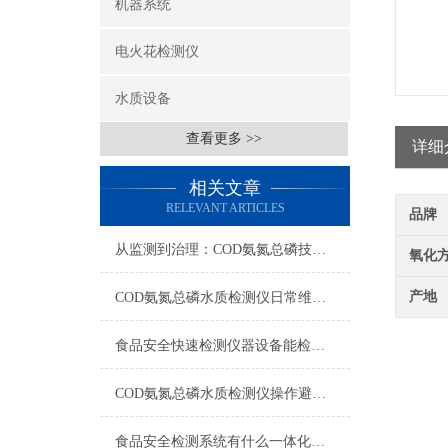
机器系统
电火花检测仪
水质设备
查看更多 >>
详细
相关文章
RELEVANT ARTICLES
品牌
从监测到治理：COD氨氮总磷技术的双领域实战解析
氧化
产地
COD氨氮总磷水质检测仪日常维护与试剂管理，降低故障率就靠这几招
食品安全快速检测仪器设备能检什么？一张表说清适用范围
COD氨氮总磷水质检测仪操作避坑指南：这几个步骤直接影响数据准确性
食品安全检测系统有什么一体化配置·2023仪器仪表推荐·山东云唐