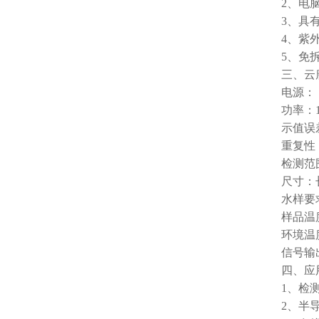
2、电
3、具
4、紫
5、免
三、云
电源：（1
功率：1
示值误
重复性：
检测范围：
尺寸：
水样要求
样品温度
环境温度
信号输出
四、应
1、检
2、半