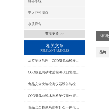
机器系统
电火花检测仪
水质设备
查看更多 >>
详细
相关文章
RELEVANT ARTICLES
品牌
从监测到治理：COD氨氮总磷技术的双领域实战解析
COD氨氮总磷水质检测仪日常维护与试剂管理，降低故障率就靠这几招
食品安全快速检测仪器设备能检什么？一张表说清适用范围
COD氨氮总磷水质检测仪操作避坑指南：这几个步骤直接影响数据准确性
食品安全检测系统有什么一体化配置·2023仪器仪表推荐·山东云唐