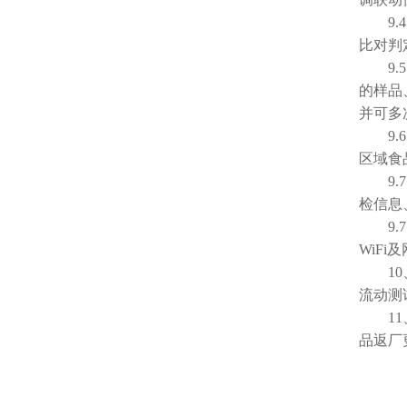
9.4
比对判
9.5
的样品
并可多
9.6
区域食
9.7
检信息
9.7
WiF
10、
流动测
11、
品返厂