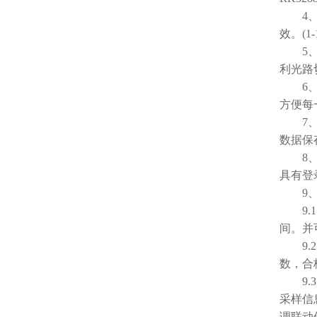
4、检
效。(1-
5、仪
利光路
6、设
方便每
7、通
数据保
8、存
具有登
9、
9.1
间。并
9.2
数，合
9.3
采样信
调联动