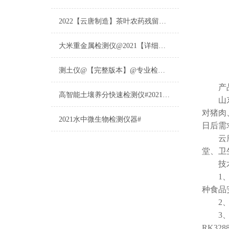
2022【云唐制造】茶叶农药残留检测仪多少钱一台@山东云唐仪器仪表制造
大米重金属检测仪@2021【详细版本】@专业检测大米重金属仪器仪表
测土仪@【完整版本】@专业检测土壤的仪器仪表
产品
高智能土壤养分快速检测仪#2021【土壤养分检测专用仪器仪表】
山东
对猪肉
2021水中微生物检测仪器#
日后需
云唐肉
堂、卫
技术
1、仪
种食品
2、仪
3、显
RK32