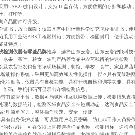
采用USB2.0接口设计，支持 U 盘存储，方便数据的存贮和
计、打印等。
后期产品固件可升级。
安全证书，放心保障：仪器具有中国计量科学研究院校准证书，使
机箱采用工业级ABS工程塑料箱，方便携带，稳固耐用，便于流动
能及特点：
残检测仪器有哪些品牌
推荐，选择山东云唐。山东云唐智能科技
、水果、茶叶、粮食、农副产品等食品中农药残留的快速检测，依据国标G
以及农贸批发销售市场现场检测，餐馆、学校、食堂、家庭果蔬
卓智能操作系统，采用更加高效和人性化操作，仪器具有无线联
能化程度高，仪器具有自检功能：具有开机自检和调零功能，具
二维码。手机扫码可显示出详细检测信息。
器带有监管平台，数据可局域网和互联网数据上传，检测结果直
处理与数据统计，检测区域食品安全长短期动态，达到食品安全
品处理简单省力，整体操作快速、安全、便捷。
器具有自身保护功能，可设置用户名及密码，防止非工作人员操
置*的数据库，可在仪器上直接选择样品名称、检测指标、送检
送检单位等信息并保存进样品数据库，方便后期操作调取使用。