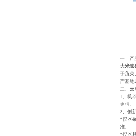
一、产
大米农
于蔬菜
产基地
二、云
1、机器
更强。
2、创
*仪器
准。
*仪器