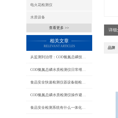
电火花检测仪
水质设备
查看更多 >>
详细
相关文章
RELEVANT ARTICLES
品牌
从监测到治理：COD氨氮总磷技术的双领域实战解析
COD氨氮总磷水质检测仪日常维护与试剂管理，降低故障率就靠这几招
食品安全快速检测仪器设备能检什么？一张表说清适用范围
COD氨氮总磷水质检测仪操作避坑指南：这几个步骤直接影响数据准确性
食品安全检测系统有什么一体化配置·2023仪器仪表推荐·山东云唐