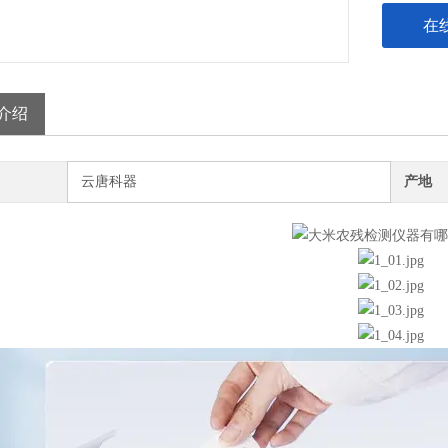
在
介绍
云唐科器
产地