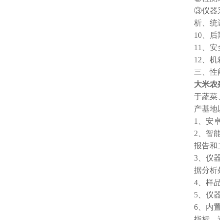
③仪器
析、统
10、
11、
12、
三、性
大米农
于蔬菜
产基地
1、安
2、智
报告和
3、仪
据分析
4、样
5、仪
6、内
指标、