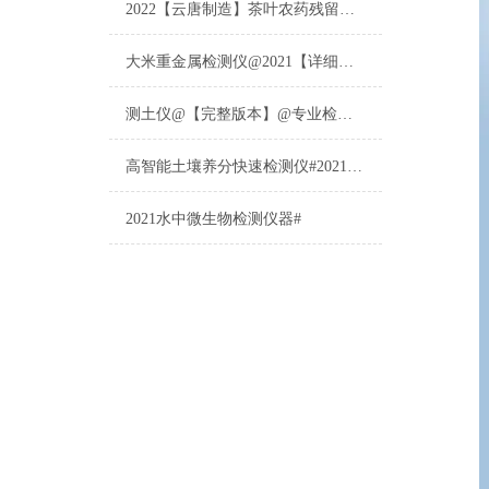
2022【云唐制造】茶叶农药残留检测仪多少钱一台@山东云唐仪器仪表制造
大米重金属检测仪@2021【详细版本】@专业检测大米重金属仪器仪表
测土仪@【完整版本】@专业检测土壤的仪器仪表
高智能土壤养分快速检测仪#2021【土壤养分检测专用仪器仪表】
2021水中微生物检测仪器#