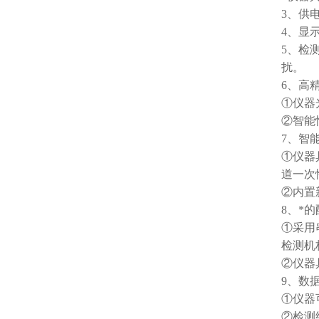
3、供
4、显
5、检
扰。
6、高
①仪器
②智能
7、智
①仪器
道一次
②内置
8、*
①采用
检测机
②仪器
9、数
①仪器
②检测