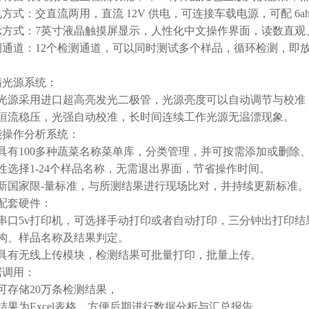
电方式：交直流两用，直流 12V 供电，可连接车载电源，可配 6
示方式：7英寸液晶触摸屏显示，人性化中文操作界面，读数直观
测通道：12个检测通道，可以同时测试多个样品，循环检测，即
精光源系统：
光源采用进口超高亮发光二极管，光源亮度可以自动调节与校准
恒流稳压，光强自动校准，长时间连续工作光源无温漂现象。
能操作分析系统：
具有100多种蔬菜名称菜单库，分类管理，并可按需添加或删除
性选择1-24个样品名称，无需退出界面，节省操作时间。
新国家限-量标准，与所测结果进行现场比对，并持续更新标准。
的配套硬件：
串口5v打印机，可选择手动打印或者自动打印，三分钟出打印
构、样品名称及结果判定。
具有无线上传模块，检测结果可批量打印，批量上传。
据调用：
可存储20万条检测结果，
结果为Excel表格，方便后期进行数据分析与汇总报告