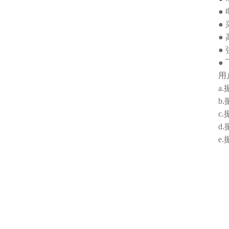
● 电
● 采
● 高
● 强
● 飞
用户比
a.振
b.振
c.振
d.振
e.振