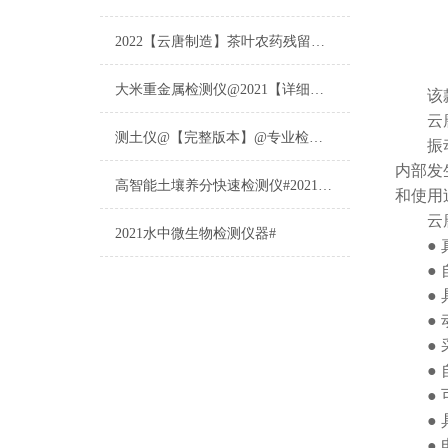
2022【云唐制造】茶叶农药残留检测仪多少钱一台@山东云唐仪器仪表制造
大米重金属检测仪@2021【详细版本】@专业检测大米重金属仪器仪表
该款设
云
测土仪@【完整版本】@专业检测土壤的仪器仪表
振动时
内部发
高智能土壤养分快速检测仪#2021【土壤养分检测专用仪器仪表】
和使用
云
2021水中微生物检测仪器#
● 真
● 自
● 具
● 动
● 采
● 自
● 可
● 具
● 电