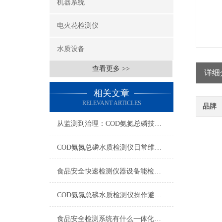
机器系统
电火花检测仪
水质设备
查看更多 >>
详细
相关文章
RELEVANT ARTICLES
品牌
从监测到治理：COD氨氮总磷技术的双领域实战解析
COD氨氮总磷水质检测仪日常维护与试剂管理，降低故障率就靠这几招
食品安全快速检测仪器设备能检什么？一张表说清适用范围
COD氨氮总磷水质检测仪操作避坑指南：这几个步骤直接影响数据准确性
食品安全检测系统有什么一体化配置·2023仪器仪表推荐·山东云唐