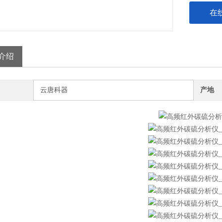
在
介绍
云唐科器
产地