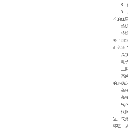
8、优
9、是
术的优
整机
整机采
表了国际
而免除
高频
电子管
主振电
高频炉
的热稳
高频炉
高频感
气路
根据气
缸、气路
环境，