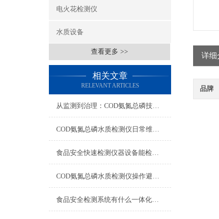
电火花检测仪
水质设备
查看更多 >>
详细
相关文章
RELEVANT ARTICLES
品牌
从监测到治理：COD氨氮总磷技术的双领域实战解析
COD氨氮总磷水质检测仪日常维护与试剂管理，降低故障率就靠这几招
食品安全快速检测仪器设备能检什么？一张表说清适用范围
COD氨氮总磷水质检测仪操作避坑指南：这几个步骤直接影响数据准确性
食品安全检测系统有什么一体化配置·2023仪器仪表推荐·山东云唐