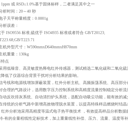
pm 或 RSD≤1.0%基于固体标样，二者满足其中之一
时间：20～40 秒
天平称量精度：0.0001g
析误差：
SO9556 标准;硫优于 ISO4935 标准或者符合 GB/T20123;
3.68;GB/T223.71
外型尺寸：W590mmxD640mmxH870mm
重量：130kg
特点
用低噪音、高灵敏度热释电红外传感器，测试精选二氧化碳和二氧化硫
效降低了仪器综合背景干扰对分析结果的影响。
号线和电源线增加屏蔽装置，红外分析主机、高频振荡系统、高压部分
合理的气路设计，选用数字压力控制系统和高精度流量控制稳定分析流
动反吹排灰系统、自动清扫炉头系统，选配自动吸尘功能，能有效的减
传统的分析气路中新增高效物理脱水装置，以提高特殊样品燃烧时结晶
 红外分析池采用高精度等温式电子热平衡技术 ，有效提高样品分析数据
-有的全量程线性定标技术，加上重量线性补偿、压力、流量、温度等补
。