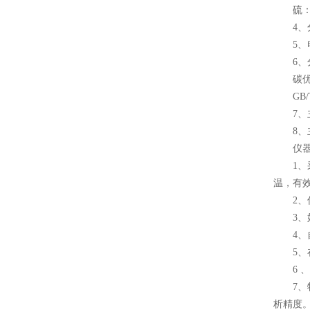
硫：1p
4、分析
5、电子
6、分
碳优于 I
GB/T22
7、主机
8、主机
仪器
1、采
温，有
2、信
3、好
4、自
5、在
6 、
7、特
析精度