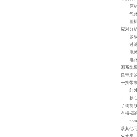
原材料
气路
整机一
应对分
多级过
过滤系
电路
电路系
源系统
良带来
干扰带
红外
核心部
了调制频
有极-
ppm
蔽其他
先水平