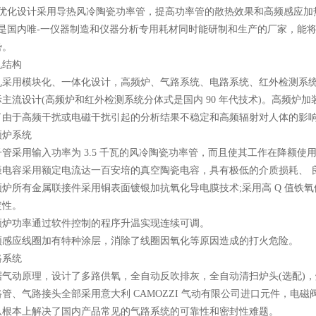
化设计采用导热风冷陶瓷功率管，提高功率管的散热效果和高频感应加
国内唯-一仪器制造和仪器分析专用耗材同时能研制和生产的厂家，能将
势。
结构
用模块化、一体化设计，高频炉、气路系统、电路系统、红外检测系统
主流设计(高频炉和红外检测系统分体式是国内 90 年代技术)。高频炉
了由于高频干扰或电磁干扰引起的分析结果不稳定和高频辐射对人体的影
炉系统
采用输入功率为 3.5 千瓦的风冷陶瓷功率管，而且使其工作在降额使
容采用额定电流达一百安培的真空陶瓷电容，具有极低的介质损耗、 良
所有金属联接件采用铜表面镀银加抗氧化导电膜技术;采用高 Q 值铁氧
定性。
功率通过软件控制的程序升温实现连续可调。
应线圈加有特种涂层，消除了线圈因氧化等原因造成的打火危险。
系统
动原理，设计了多路供氧，全自动反吹排灰，全自动清扫炉头(选配)，
管、气路接头全部采用意大利 CAMOZZI 气动有限公司进口元件，
从根本上解决了国内产品常见的气路系统的可靠性和密封性难题。