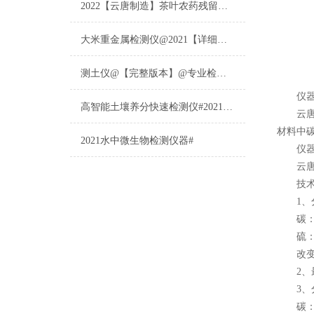
2022【云唐制造】茶叶农药残留检测仪多少钱一台@山东云唐仪器仪表制造
大米重金属检测仪@2021【详细版本】@专业检测大米重金属仪器仪表
测土仪@【完整版本】@专业检测土壤的仪器仪表
仪器
高智能土壤养分快速检测仪#2021【土壤养分检测专用仪器仪表】
云
材料中
2021水中微生物检测仪器#
仪器
云
技术
1、分
碳：0.
硫：0.
改变称
2、最小
3、分
碳：1pp