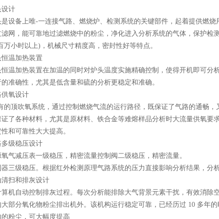
设计
设备上唯-一连接气路、燃烧炉、检测系统的关键部件，起着提供燃烧用
过滤网，能可靠地过滤燃烧中的粉尘，净化进入分析系统的气体，保护检
(百万小时以上)，机械尺寸精度高，密封性好等特点。
温加热装置
温加热装置在加温的同时对炉头温度实施精确控制，使得开机即可分析
析的准确性，尤其是低含量和硫的分析更稳定和准确。
供氧设计
的顶吹氧系统，通过控制燃烧气流的运行路径，既保证了气路的通畅，又
保证了各种材料，尤其是原材料、铁合金等难熔样品分析时大流量供氧要
定性和可靠性大大提高。
级稳压设计
气减压表一级稳压，精密流量控制阀二级稳压，精密流量。
三级稳压。根据红外检测原理气路系统的压力直接影响分析结果，分析
扫和排灰设计
机自动控制排灰过程。每次分析能排除大气背景元素干扰，有效消除空
的大部分氧化物粉尘排出机外。该机构运行稳定可靠，已经历过 10 多年
内的粉尘，可大幅度提高