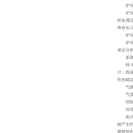
炉头
炉头是
的金属
寿命长
炉头恒
炉头恒
保证分
多路
特-有
计，既
作的稳
气路多
气源氧
控制器
自动清
由计算
烧产生
燃烧管