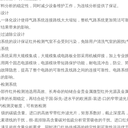
分析的稳定性，同时减少设备维护工作，为连续分析提供了保证。
设计
体化设计使得气路系统连接路线大大缩短，整机气路系统更加简洁可靠
析结果带来的影响。
滤除尘设计
统的设计保证红外检测气室不会受到污染，免除用户清洗气室的困扰(气
系统
统采用大规模集成，大规模集成电路板全部采用机械焊接，加上专业挑
采用两个固态电源模块，电源模块带短路保护功能，耐电流冲击，防尘、简
的故障隐患，提高了整个电路的可靠性及线路之间的连接可靠性。电路系
来的影响。
检测系统
件红外检测池选用高效、长寿命的铂铑合金贵金属微型红外光源及金属反
率的长期稳定，再结合处于国-际先-进水平的欧洲原-装进-口的窄带滤光
高的检测灵敏度，可有效检测
 级的碳硫含量。进口的高效窄带红外滤光片，矩形系数好，截止深度高
元素谱线的干扰，彻-底排除高含量碳对低硫分析背景吸收的干扰。进口红
，满足超低含量分析要求，同时进口红外传感器的稳定性和可靠性远远优