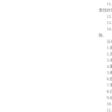
11.
查找对
12.
13.
14.
险。
云
1.测量
2.灵 
3.准 
4.重
5.电
6.搅拌
7.零
8.仪
9.使
10.外
11.使