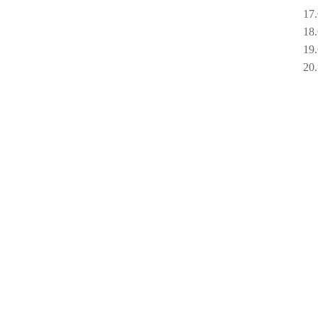
17.G
18.
19.GB
20.