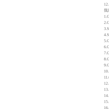
12.
我厂
1.G
2.G
3.S
4.S
5.G
6.G
7.G
8.G
9.G
10.G
11.G
12.
13.
14.
15.G
16.G