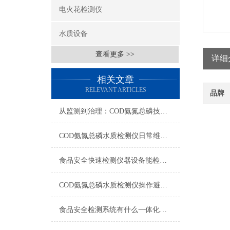
电火花检测仪
水质设备
查看更多 >>
详细
相关文章
RELEVANT ARTICLES
品牌
从监测到治理：COD氨氮总磷技术的双领域实战解析
COD氨氮总磷水质检测仪日常维护与试剂管理，降低故障率就靠这几招
食品安全快速检测仪器设备能检什么？一张表说清适用范围
COD氨氮总磷水质检测仪操作避坑指南：这几个步骤直接影响数据准确性
食品安全检测系统有什么一体化配置·2023仪器仪表推荐·山东云唐