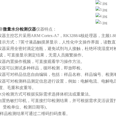
唐
微量水分检测仪器
仪器特点：
主控芯片采用ARM Cortex-A7，RK3288/4核处理器，主频
示方式：7英寸液晶触摸屏显示，人性化中文操作界面，读数直
器采用全密封滴定池瓶，避免试剂与人接触，杜绝环境湿度对检
成，可直接显示测定结果，无需人员频繁操作。
器内置操作视频，可直接观看学习操作方法。
器可以测试多种样品，循环检测，即放即检。
器可对样品信息自由编辑，包括：样品名称、样品编号、检测
器可对检测样品测定信息进行设置，例如：电解电流、电解电
度、毛重和皮重等。
分检测方式可根据实际需求选择体积法或重量法。
置热敏打印机，可直接打印检测结果，并可根据需求灵活设置打
、受检单位、检测日期等)。
样品检测结果可通过二维码扫码查看。