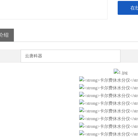
在
介绍
云唐科器