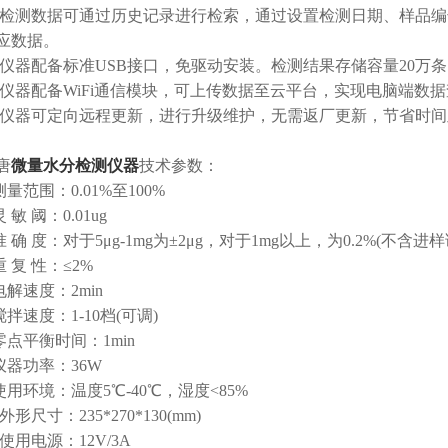
检测数据可通过历史记录进行检索，通过设置检测日期、样品编
应数据。
仪器配备标准USB接口，免驱动安装。检测结果存储容量20万条以
仪器配备WiFi通信模块，可上传数据至云平台，实现电脑端数
仪器可定向远程更新，进行升级维护，无需返厂更新，节省时间
唐
微量水分检测仪器
技术参数：
范围：0.01%至100%
敏 阈：0.01ug
确 度：对于5μg-1mg为±2μg，对于1mg以上，为0.2%(不含进样
 复 性：≤2%
解速度：2min
速度：1-10档(可调)
点平衡时间：1min
器功率：36W
用环境：温度5℃-40℃，湿度<85%
形尺寸：235*270*130(mm)
用电源：12V/3A