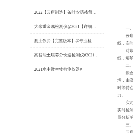
2022【云唐制造】茶叶农药残留检测仪多少钱一台@山东云唐仪器仪表制造
大米重金属检测仪@2021【详细版本】@专业检测大米重金属仪器仪表
一、
云
测土仪@【完整版本】@专业检测土壤的仪器仪表
线，实
对取于
高智能土壤养分快速检测仪#2021【土壤养分检测专用仪器仪表】
线，熔
二、
2021水中微生物检测仪器#
聚合酶链
增，由
时等特
力。
实时荧
实时检
量分析
三、仪
云