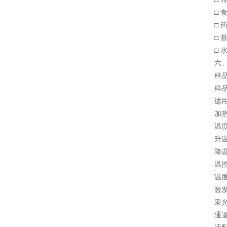
□ 食
□ 药
□ 基
□ 水
六、
样品容量：
样品容积
适用耗材：
加热方式
温度范围
升温速率
降温速率
温控精度
温度均一
激发光光
采光器
通道