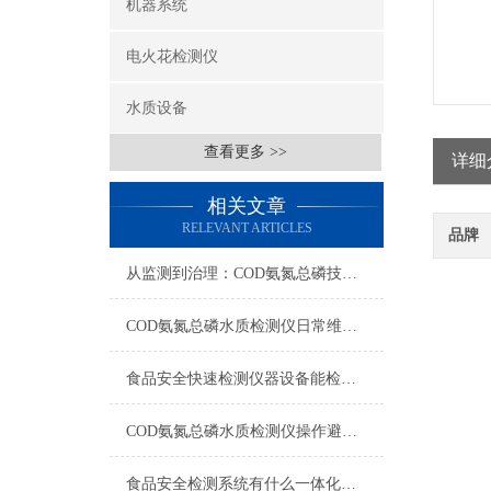
机器系统
电火花检测仪
水质设备
查看更多 >>
详细
相关文章
RELEVANT ARTICLES
品牌
从监测到治理：COD氨氮总磷技术的双领域实战解析
COD氨氮总磷水质检测仪日常维护与试剂管理，降低故障率就靠这几招
食品安全快速检测仪器设备能检什么？一张表说清适用范围
COD氨氮总磷水质检测仪操作避坑指南：这几个步骤直接影响数据准确性
食品安全检测系统有什么一体化配置·2023仪器仪表推荐·山东云唐