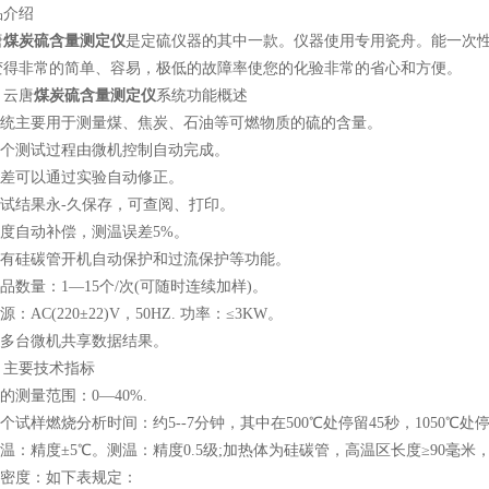
介绍
唐
煤炭硫含量测定仪
是定硫仪器的其中一款。仪器使用专用瓷舟。能一次性
变得非常的简单、容易，极低的故障率使您的化验非常的省心和方便。
云唐
煤炭硫含量测定仪
系统功能概述
统主要用于测量煤、焦炭、石油等可燃物质的硫的含量。
个测试过程由微机控制自动完成。
差可以通过实验自动修正。
试结果永-久保存，可查阅、打印。
度自动补偿，测温误差5%。
有硅碳管开机自动保护和过流保护等功能。
数量：1—15个/次(可随时连续加样)。
AC(220±22)V，50HZ. 功率：≤3KW。
多台微机共享数据结果。
要技术指标
测量范围：0—40%.
试样燃烧分析时间：约5--7分钟，其中在500℃处停留45秒，1050℃处停
：精度±5℃。测温：精度0.5级;加热体为硅碳管，高温区长度≥90毫米，温
密度：如下表规定：