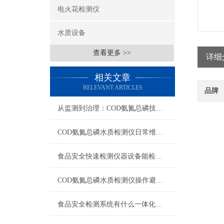
电火花检测仪
水质设备
查看更多 >>
详细
相关文章
RELEVANT ARTICLES
品牌
从监测到治理：COD氨氮总磷技术的双领域实战解析
COD氨氮总磷水质检测仪日常维护与试剂管理，降低故障率就靠这几招
食品安全快速检测仪器设备能检什么？一张表说清适用范围
COD氨氮总磷水质检测仪操作避坑指南：这几个步骤直接影响数据准确性
食品安全检测系统有什么一体化配置·2023仪器仪表推荐·山东云唐