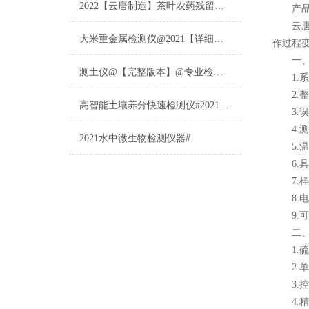
2022【云唐制造】茶叶农药残留检测仪多少钱一台@山东云唐仪器仪表制造
产品
云
大米重金属检测仪@2021【详细版本】@专业检测大米重金属仪器仪表
作过程
一、
测土仪@【完整版本】@专业检测土壤的仪器仪表
1.系
2.整
高智能土壤养分快速检测仪#2021【土壤养分检测专用仪器仪表】
3.误
4.测
2021水中微生物检测仪器#
5.温
6.具
7.样品
8.电源：
9.可
二、主
1.硫的
2.单个
3.控温
4.精