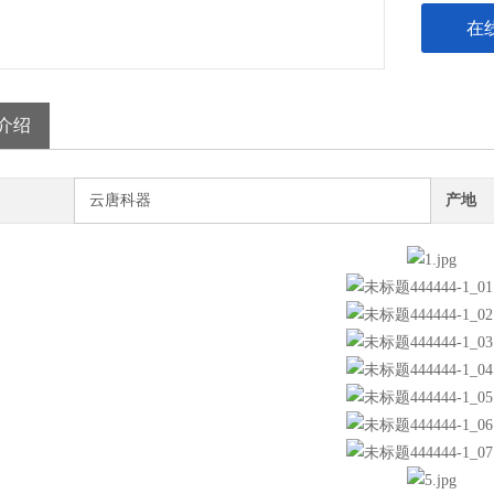
在
介绍
云唐科器
产地