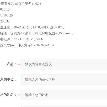
复性St,ad,%再现型St,d,%
50.10
100.20
00.30
速度：20--25℃/分，约30分钟可达1050℃。
池：容积为450毫升，铂电解电极面积150mm2 。
源：220(1±10%)V，50Hz.
寸(mm) 长×宽×高(770×460×410)
产品：
您的单位：
您的姓名：