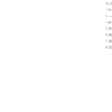
St,%重
<10.0
1—40.
>40.2
5.升温
6.电解
7.供电电
8.仪器尺