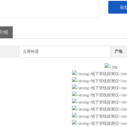
在
介绍
云唐科器
产地