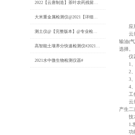
2022【云唐制造】茶叶农药残留检测仪多少钱一台@山东云唐仪器仪表制造
大米重金属检测仪@2021【详细版本】@专业检测大米重金属仪器仪表
应用
测土仪@【完整版本】@专业检测土壤的仪器仪表
云
输油(
高智能土壤养分快速检测仪#2021【土壤养分检测专用仪器仪表】
选择。
仪器
2021水中微生物检测仪器#
1、采
2、带
3、采
4、接
工作
云
产生二
技术
1.
功能