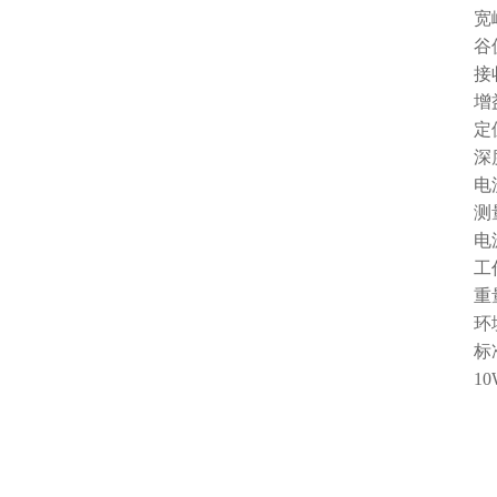
宽峰
谷值模
接收频率
增益控
定位精
深度测
电流测
测量
电源：
工作
重量：
环境温
标准
10W