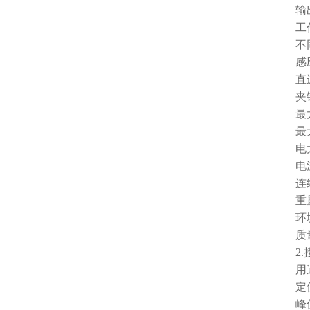
输出
工作频率
不同
感应模
直连模式
夹钳模
最大输
最大输
电大
电源：
连续工作
重量：
环境温
质量标准
2.
用途：
定位
峰值