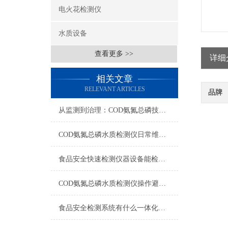
电火花检测仪
水质设备
查看更多 >>
详细
相关文章
RELEVANT ARTICLES
品牌
从监测到治理：COD氨氮总磷技术的双领域实战解析
COD氨氮总磷水质检测仪日常维护与试剂管理，降低故障率就靠这几招
食品安全快速检测仪器设备能检什么？一张表说清适用范围
COD氨氮总磷水质检测仪操作避坑指南：这几个步骤直接影响数据准确性
食品安全检测系统有什么一体化配置·2023仪器仪表推荐·山东云唐