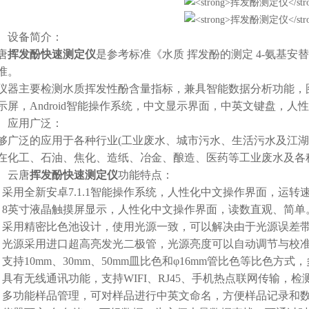
设备简介：
唐
挥发酚快速测定仪
是参考标准《水质 挥发酚的测定 4-氨基
准。
主要检测水质挥发性酚含量指标，兼具智能数据分析功能，图
示屏，Android智能操作系统，中文显示界面，中英文键盘，人
应用广泛：
泛的应用于各种行业(工业废水、城市污水、生活污水及江湖
在化工、石油、焦化、造纸、冶金、酿造、医药等工业废水及各
云唐
挥发酚快速测定仪
功能特点：
用全新安卓7.1.1智能操作系统，人性化中文操作界面，运转
英寸液晶触摸屏显示，人性化中文操作界面，读数直观、简单
用精密比色池设计，使用光源一致，可以解决由于光源误差带
源采用进口超高亮发光二极管，光源亮度可以自动调节与校
持10mm、30mm、50mm皿比色和φ16mm管比色等比色方式
有无线通讯功能，支持WIFI、RJ45、手机热点联网传输，检
功能样品管理，可对样品进行中英文命名，方便样品记录和数