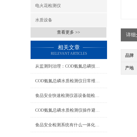
电火花检测仪
水质设备
查看更多 >>
详细
相关文章
RELEVANT ARTICLES
品牌
从监测到治理：COD氨氮总磷技术的双领域实战解析
产地
COD氨氮总磷水质检测仪日常维护与试剂管理，降低故障率就靠这几招
食品安全快速检测仪器设备能检什么？一张表说清适用范围
COD氨氮总磷水质检测仪操作避坑指南：这几个步骤直接影响数据准确性
食品安全检测系统有什么一体化配置·2023仪器仪表推荐·山东云唐