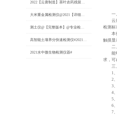
2022【云唐制造】茶叶农药残留检测仪多少钱一台@山东云唐仪器仪表制造
一、
大米重金属检测仪@2021【详细版本】@专业检测大米重金属仪器仪表
云
检测标
测土仪@【完整版本】@专业检测土壤的仪器仪表
本仪器
高智能土壤养分快速检测仪#2021【土壤养分检测专用仪器仪表】
触摸显
二、
2021水中微生物检测仪器#
能够广
求，可
三、
1、采
2、8
3、采
4、光
5、支
6、具
7、多