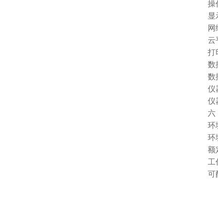
操作界
显示屏：
网络接口
云平台
打印机
数据储
数据导
仪器尺寸
仪器重
六：
环境温度
环境湿
额定
工作电源
可配