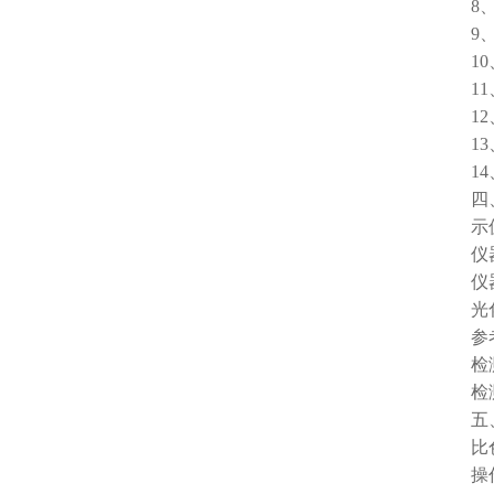
8、仪
9、支
10、
11、
12、
13、
14、
四、
示值误
仪器稳
仪器重
光化学稳
参考标
检测量程
检测下限
五、
比色方
操作系统