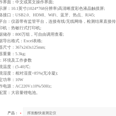
面：中文或英文操作界面;
10.1英寸(1024*768分辨率)高清晰度彩色液晶触摸屏;
：USB2.0、HDMI、WiFi、蓝牙、热点、RJ45;
：仪器带有监管平台，连接有线/无线网络，检测结果直接传
：热敏行式打印机;
存：800万组，可自由调用查看;
出格式：Excel表格;
：367x243x125mm;
量：5.3kg;
环境及工作参数
：(5-40)℃;
度：相对湿度<85%(无冷凝);
功率：10W
：AC220V±10%/50Hz;
置：大容量锂电池。
产品：