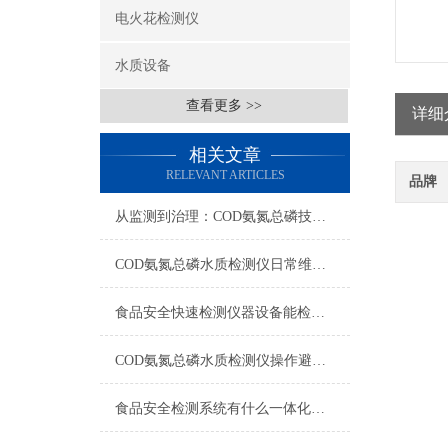
电火花检测仪
水质设备
查看更多 >>
详细
相关文章
RELEVANT ARTICLES
品牌
从监测到治理：COD氨氮总磷技术的双领域实战解析
COD氨氮总磷水质检测仪日常维护与试剂管理，降低故障率就靠这几招
食品安全快速检测仪器设备能检什么？一张表说清适用范围
COD氨氮总磷水质检测仪操作避坑指南：这几个步骤直接影响数据准确性
食品安全检测系统有什么一体化配置·2023仪器仪表推荐·山东云唐