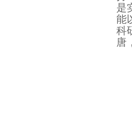
是
能
科
唐
仪
仪
自
时
高
测