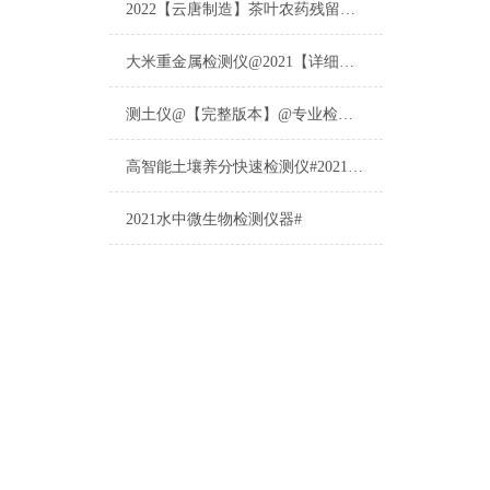
2022【云唐制造】茶叶农药残留检测仪多少钱一台@山东云唐仪器仪表制造
大米重金属检测仪@2021【详细版本】@专业检测大米重金属仪器仪表
测土仪@【完整版本】@专业检测土壤的仪器仪表
高智能土壤养分快速检测仪#2021【土壤养分检测专用仪器仪表】
2021水中微生物检测仪器#