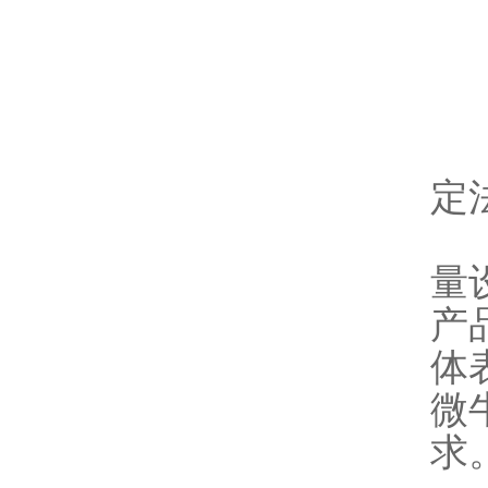
按
定
该
量
产
体
微
求