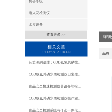
机器系统
电火花检测仪
水质设备
查看更多 >>
详细
相关文章
RELEVANT ARTICLES
品牌
从监测到治理：COD氨氮总磷技术的双领域实战解析
COD氨氮总磷水质检测仪日常维护与试剂管理，降低故障率就靠这几招
食品安全快速检测仪器设备能检什么？一张表说清适用范围
COD氨氮总磷水质检测仪操作避坑指南：这几个步骤直接影响数据准确性
食品安全检测系统有什么一体化配置·2023仪器仪表推荐·山东云唐