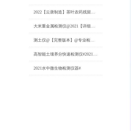
2022【云唐制造】茶叶农药残留检测仪多少钱一台@山东云唐仪器仪表制造
大米重金属检测仪@2021【详细版本】@专业检测大米重金属仪器仪表
测土仪@【完整版本】@专业检测土壤的仪器仪表
高智能土壤养分快速检测仪#2021【土壤养分检测专用仪器仪表】
2021水中微生物检测仪器#