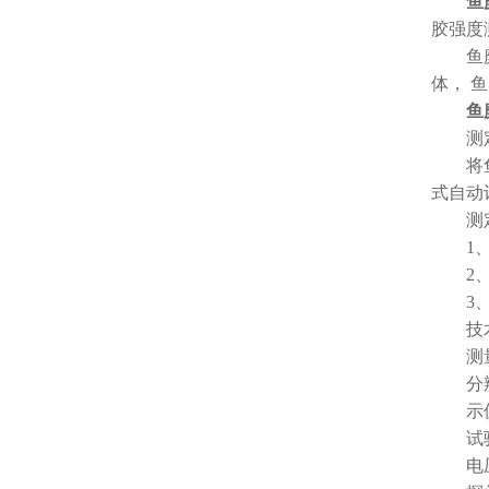
鱼
胶强度
鱼糜系
体， 
鱼
测定
将鱼糜
式自动
测定
1、采
2、采
3、大
技术
测量范围
分辨力
示值准
试验速度：
电压：2