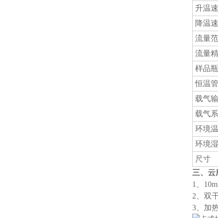
升温
降温
流量
流量
样品
恒温
载气
载气
环境
环境
尺寸
三、云
1、1
2、双
3、加