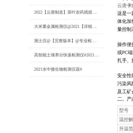
云唐
卡
2022【云唐制造】茶叶农药残留检测仪多少钱一台@山东云唐仪器仪表制造
这是一
体化加
大米重金属检测仪@2021【详细版本】@专业检测大米重金属仪器仪表
量控制
测土仪@【完整版本】@专业检测土壤的仪器仪表
操作便
或PC
高智能土壤养分快速检测仪#2021【土壤养分检测专用仪器仪表】
扎手、
2021水中微生物检测仪器#
安全性
污染风
及工矿
二、产
型号
温控
升温