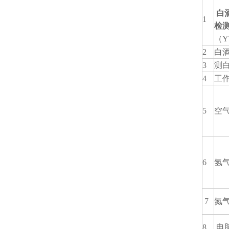
白
1
检
（Y
2
白
3
测
4
工
5
空
6
氢
7
氮
8
电