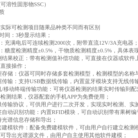
度(可溶性固形物SSC）
物质
：实际可检测项目随果品种类不同而有区别
测时间：3秒显示结果；
源：充满电后可连续检测2000次，附带直流12V/3A充电器
度：糖度检测精度±0.5%，干物质检测精度±0.5%，具
检测结果校正：带有检测值补偿功能，可直接在仪器或软
上直接操作；
模型存储：仪器可同时存储多套检测模型，检测模型的名
数据传输：支持USB数据线传输，内置蓝牙模块支持无线传
手机/移动终端传输功能：可将仪器检测的结果实时传输到
检测结果，仪器配套的手机APP为免费使用；
提供传输协议，可供用户进行二次开发，实现实时检测、实
标签自动识别功能：内置RFID模块，可自动识别带有果树
支持光谱信息存储和导出；
配套建模软件：配备免费建模软件，可由用户自行建立检
也可导出光谱源文件，由用户自主使用其他软件建模；