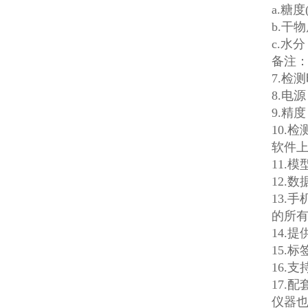
a.糖
b.干
c.水分
备注
7.检
8.电
9.精
10.
软件
11.
12.
13.
的所有
14.
15.
16.
17.
仪器