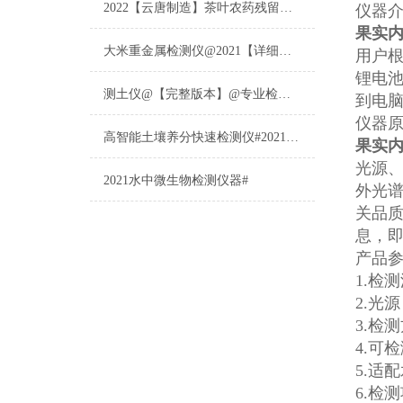
2022【云唐制造】茶叶农药残留检测仪多少钱一台@山东云唐仪器仪表制造
仪器
果实
大米重金属检测仪@2021【详细版本】@专业检测大米重金属仪器仪表
用户
锂电池
测土仪@【完整版本】@专业检测土壤的仪器仪表
到电
仪器
高智能土壤养分快速检测仪#2021【土壤养分检测专用仪器仪表】
果实
光源
2021水中微生物检测仪器#
外光
关品
息，
产品
1.检测
2.光
3.检
4.可
5.适配
6.检