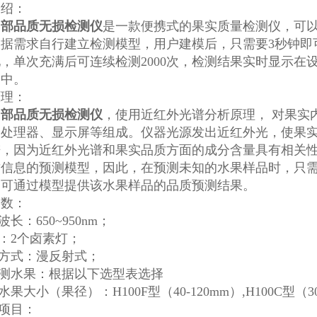
介绍：
内部品质无损检测仪
是一款便携式的果实质量检测仪，可
根据需求自行建立检测模型，用户建模后，只需要3秒钟即
，单次充满后可连续检测2000次，检测结果实时显示
脑中。
原理：
内部品质无损检测仪
，使用近红外光谱分析原理， 对果实
、处理器、显示屏等组成。仪器光源发出近红外光，使果
谱，因为近红外光谱和果实品质方面的成分含量具有相关
质信息的预测模型，因此，在预测未知的水果样品时，只
即可通过模型提供该水果样品的品质预测结果。
参数：
波长：650~950nm；
源：2个卤素灯；
测方式：漫反射式；
检测水果：根据以下选型表选择
水果大小（果径）：H100F型（40-120mm）,H100C型（3
测项目：