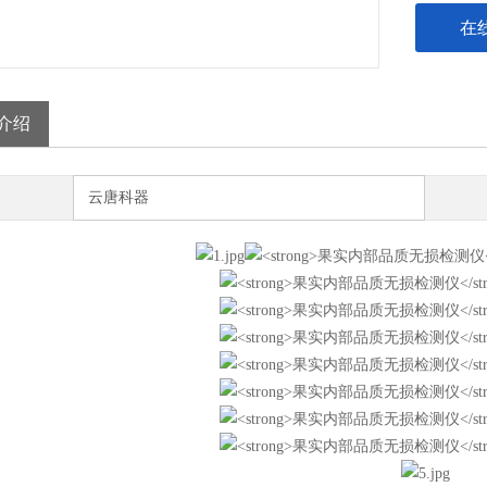
在
介绍
云唐科器