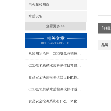
电火花检测仪
水质设备
查看更多 >>
详细
相关文章
RELEVANT ARTICLES
品牌
从监测到治理：COD氨氮总磷技术的双领域实战解析
COD氨氮总磷水质检测仪日常维护与试剂管理，降低故障率就靠这几招
食品安全快速检测仪器设备能检什么？一张表说清适用范围
COD氨氮总磷水质检测仪操作避坑指南：这几个步骤直接影响数据准确性
食品安全检测系统有什么一体化配置·2023仪器仪表推荐·山东云唐