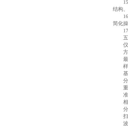
15
结构、
16
简化操
17.
五、
仪器检
方法检
最-低
样品测
基本测
分辨率
重复性：
准确
相关系
分光
扫描速
波数范围