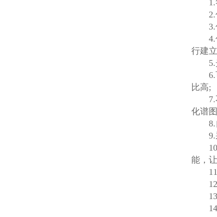
1.符
2.仪
3.
4.
行建立
5.光
6.
比高;
7.
化谱图
8.
9.
10
能，让
11
12.
13.
14.