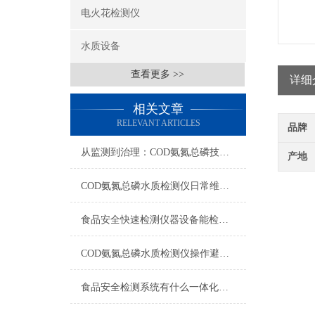
电火花检测仪
水质设备
查看更多 >>
详细
相关文章
RELEVANT ARTICLES
品牌
从监测到治理：COD氨氮总磷技术的双领域实战解析
产地
COD氨氮总磷水质检测仪日常维护与试剂管理，降低故障率就靠这几招
食品安全快速检测仪器设备能检什么？一张表说清适用范围
COD氨氮总磷水质检测仪操作避坑指南：这几个步骤直接影响数据准确性
食品安全检测系统有什么一体化配置·2023仪器仪表推荐·山东云唐