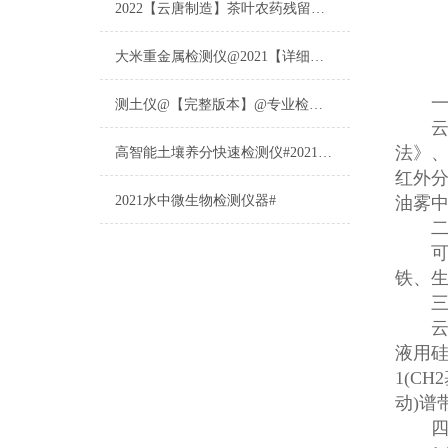
2022【云唐制造】茶叶农药残留检测仪多少钱一台@山东云唐仪器仪表制造
大米重金属检测仪@2021【详细版本】@专业检测大米重金属仪器仪表
一、
测土仪@【完整版本】@专业检测土壤的仪器仪表
云
法》、
高智能土壤养分快速检测仪#2021【土壤养分检测专用仪器仪表】
红外
2021水中微生物检测仪器#
油雾
二、
可广
铁、
三、
云
液用硅
1(CH
动)谱
四、