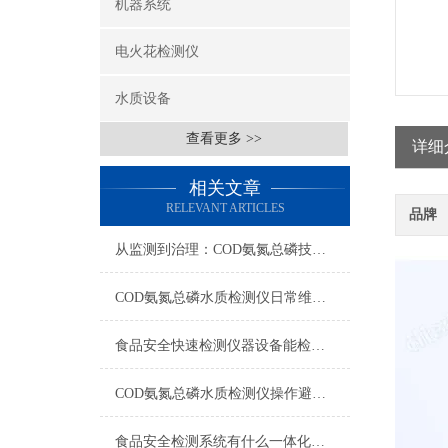
机器系统
电火花检测仪
水质设备
查看更多 >>
详细
相关文章
RELEVANT ARTICLES
品牌
从监测到治理：COD氨氮总磷技术的双领域实战解析
COD氨氮总磷水质检测仪日常维护与试剂管理，降低故障率就靠这几招
食品安全快速检测仪器设备能检什么？一张表说清适用范围
COD氨氮总磷水质检测仪操作避坑指南：这几个步骤直接影响数据准确性
食品安全检测系统有什么一体化配置·2023仪器仪表推荐·山东云唐