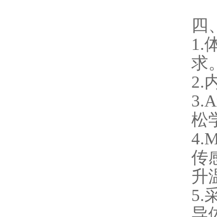
四
1
求
2
3
松
4.
传
升
5
导