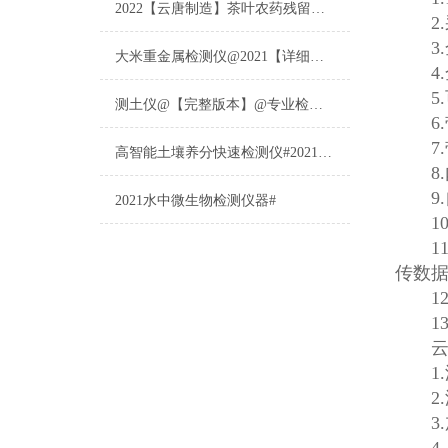
2022【云唐制造】茶叶农药残留检测仪多少钱一台@山东云唐仪器仪表制造
2.采
3.全
大米重金属检测仪@2021【详细版本】@专业检测大米重金属仪器仪表
4.
5.
测土仪@【完整版本】@专业检测土壤的仪器仪表
6.
7.
高智能土壤养分快速检测仪#2021【土壤养分检测专用仪器仪表】
8.
9.
2021水中微生物检测仪器#
10
11.
传数
12.
13
云
1.温
2.温
3.加