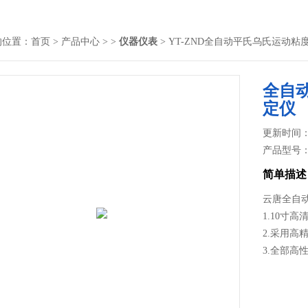
的位置：
首页
>
产品中心
> >
仪器仪表
> YT-ZND全自动平氏乌氏运动
全自
定仪
更新时间： 2
产品型号
简单描述
云唐全自
1.10寸
2.采用高
3.全部高