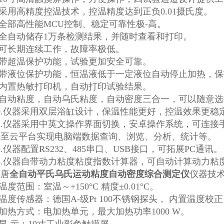
用高精度控温技术，控温精度达到正负0.01摄氏度。
部高性能MCU控制、稳定可靠性极-高。
全自动储存1万条检测结果，并随时查看和打印。
可长期连续工作，故障率极低。
带超温保护功能，试验更加安全可靠。
带液位保护功能，恒温液低于一定液位自动停止加热，保
内置热敏打印机，自动打印试验结果。
自动粘度，自动乌氏粘度，自动密度三合一，可以随意选
.仪器采用双层浴缸设计，保温性能更好，控温效果更稳
仪器采用中英文操作界面切换，安卓操作系统，可连接手
据至云平台实现电脑端数据查询、浏览、分析、统计等。
仪器配置RS232、485串口、USB接口，可拓展PC通讯。
.仪器自带动力粘度粘度指数计算器，可自动计算动力粘
唐
全自动平氏乌氏运动粘度自动密度综合测定仪
仪器技
度范围：室温～+150°C 精度±0.01°C。
度传感器：德国A-级Pt 100不锈钢探头， 内置温度校
热方式：电加热单元，最大加热功率1000 W。