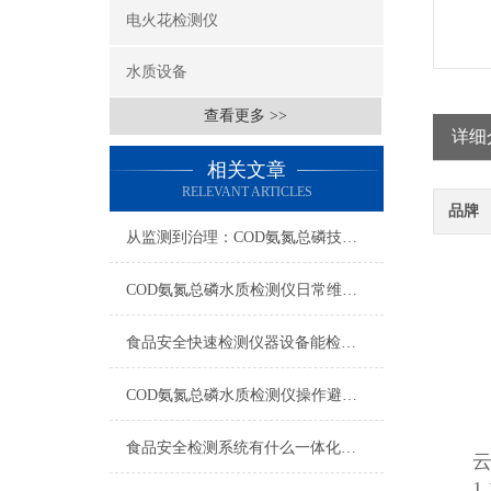
电火花检测仪
水质设备
查看更多 >>
详细
相关文章
RELEVANT ARTICLES
品牌
从监测到治理：COD氨氮总磷技术的双领域实战解析
COD氨氮总磷水质检测仪日常维护与试剂管理，降低故障率就靠这几招
食品安全快速检测仪器设备能检什么？一张表说清适用范围
COD氨氮总磷水质检测仪操作避坑指南：这几个步骤直接影响数据准确性
食品安全检测系统有什么一体化配置·2023仪器仪表推荐·山东云唐
云
1.