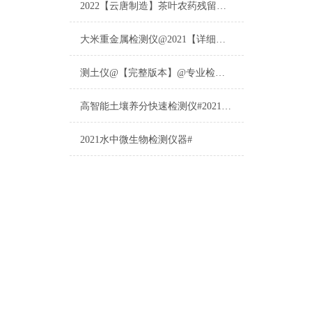
2022【云唐制造】茶叶农药残留检测仪多少钱一台@山东云唐仪器仪表制造
大米重金属检测仪@2021【详细版本】@专业检测大米重金属仪器仪表
测土仪@【完整版本】@专业检测土壤的仪器仪表
高智能土壤养分快速检测仪#2021【土壤养分检测专用仪器仪表】
2021水中微生物检测仪器#