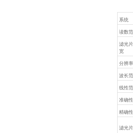
技
系统
读数
滤光
宽
分辨
波长
线性
准确
精确
滤光