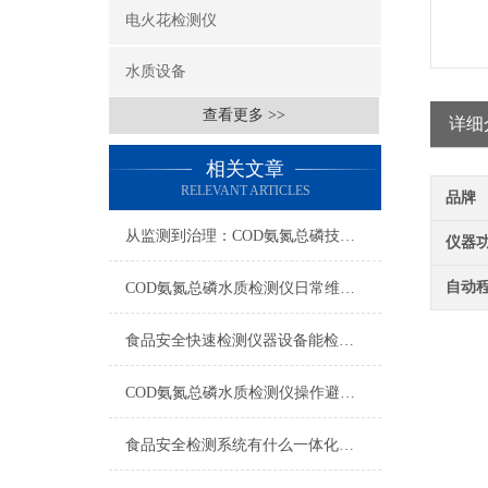
电火花检测仪
水质设备
查看更多 >>
详细
相关文章
RELEVANT ARTICLES
品牌
从监测到治理：COD氨氮总磷技术的双领域实战解析
仪器
自动
COD氨氮总磷水质检测仪日常维护与试剂管理，降低故障率就靠这几招
食品安全快速检测仪器设备能检什么？一张表说清适用范围
COD氨氮总磷水质检测仪操作避坑指南：这几个步骤直接影响数据准确性
食品安全检测系统有什么一体化配置·2023仪器仪表推荐·山东云唐