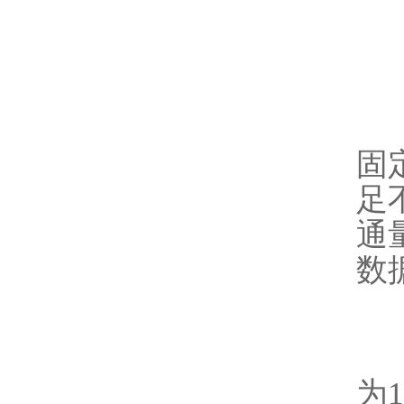
固
足
通
数
1
为1