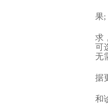
7
果;
8
求
可
无
9
据
1
和