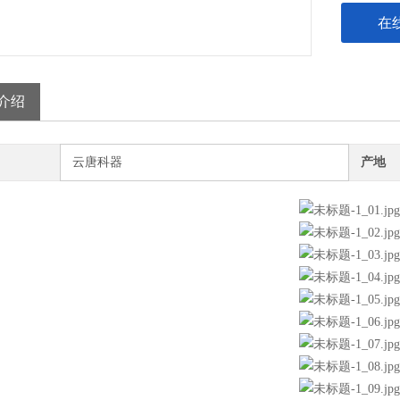
在
介绍
云唐科器
产地