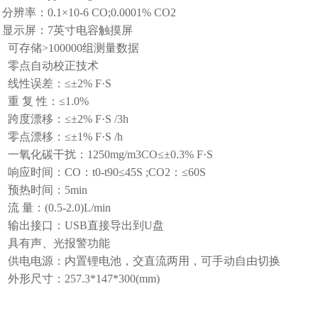
：0.1×10-6 CO;0.0001% CO2
示屏：7英寸电容触摸屏
可存储>100000组测量数据
零点自动校正技术
性误差：≤±2% F·S
 复 性：≤1.0%
度漂移：≤±2% F·S /3h
点漂移：≤±1% F·S /h
氧化碳干扰：1250mg/m3CO≤±0.3% F·S
应时间：CO：t0-t90≤45S ;CO2：≤60S
预热时间：5min
量：(0.5-2.0)L/min
输出接口：USB直接导出到U盘
具有声、光报警功能
供电电源：内置锂电池，交直流两用，可手动自由切换
形尺寸：257.3*147*300(mm)