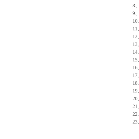
8、分辨率
9、显
10、
11、
12、线
13、重
14、跨
15、零
16、一
17、响
18、
19、流 
20、
21、
22、
23、外