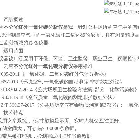
产品概述
唐
不分光红外一氧化碳分析仪
是我厂针对公共场所的空气中的有
IR原理测量空气中的一氧化碳和二氧化碳的浓度，具有测量精度
生监测领域的
仪器。
必-备
适用范围
被广泛应用于环保、环监、卫生监督、职业卫生、疾病控制
云唐
不分光红外一氧化碳分析仪
采用标准
635-2011《一氧化碳、二氧化碳红外气体分析器》
65-2018《环境空气 一氧化碳的自动测定 非扩散红外法》
18204.2-2014《公共场所卫生检验方法第2部分：化学污染物
9801-1988《空气质量一氧化碳的测定非扩散红外法》
/T 300.37-2017《公共场所空气有毒物质测定第37部分：一
技术特点
用安卓系统，7英寸触摸显示屏，实时人机交互性更好。
储空间大，可存储>100000条数据。
带热敏打印机，检测完成可打印当前数据