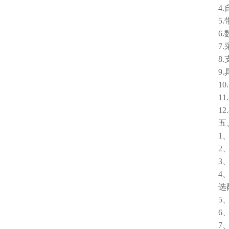
4.自
5.带
6.数
7.采
8.支
9.具
10.
11.
12.
五、
1、检
2、检
3、
4、测量范
选配二，0
5、使用
6、湿
7、浓