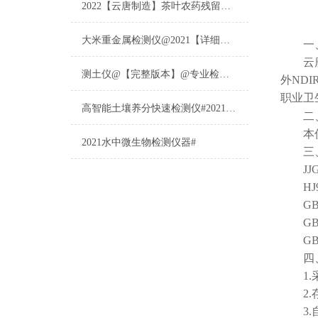
2022【云唐制造】茶叶农药残留检测仪多少钱一台@山东云唐仪器仪表制造
大米重金属检测仪@2021【详细版本】@专业检测大米重金属仪器仪表
一、
云
测土仪@【完整版本】@专业检测土壤的仪器仪表
外ND
职业卫
高智能土壤养分快速检测仪#2021【土壤养分检测专用仪器仪表】
二、
本仪器
2021水中微生物检测仪器#
三、
JJG
HJ9
GB/T
GB 
GBZ
四、
1.采
2.存
3.自