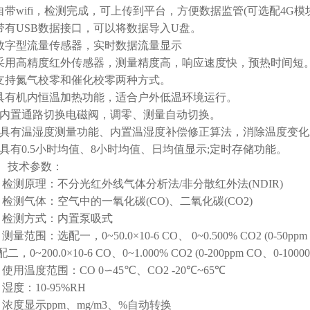
带wifi，检测完成，可上传到平台，方便数据监管(可选配4G模块
有USB数据接口，可以将数据导入U盘。
字型流量传感器，实时数据流量显示
用高精度红外传感器，测量精度高，响应速度快，预热时间短
持氮气校零和催化校零两种方式。
有机内恒温加热功能，适合户外低温环境运行。
内置通路切换电磁阀，调零、测量自动切换。
具有温湿度测量功能、内置温湿度补偿修正算法，消除温度变化
具有0.5小时均值、8小时均值、日均值显示;定时存储功能。
技术参数：
测原理：不分光红外线气体分析法/非分散红外法(NDIR)
测气体：空气中的一氧化碳(CO)、二氧化碳(CO2)
检测方式：内置泵吸式
围：选配一，0~50.0×10-6 CO、 0~0.500% CO2 (0-50ppm C
~200.0×10-6 CO、0~1.000% CO2 (0-200ppm CO、0-10000
温度范围：CO 0∽45℃、CO2 -20℃~65℃
度：10-95%RH
度显示ppm、mg/m3、%自动转换