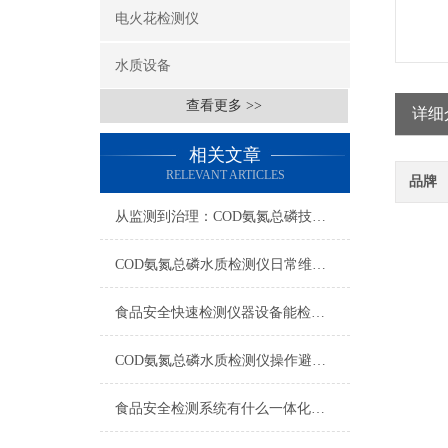
电火花检测仪
水质设备
查看更多 >>
详细
相关文章
RELEVANT ARTICLES
品牌
从监测到治理：COD氨氮总磷技术的双领域实战解析
COD氨氮总磷水质检测仪日常维护与试剂管理，降低故障率就靠这几招
食品安全快速检测仪器设备能检什么？一张表说清适用范围
COD氨氮总磷水质检测仪操作避坑指南：这几个步骤直接影响数据准确性
食品安全检测系统有什么一体化配置·2023仪器仪表推荐·山东云唐