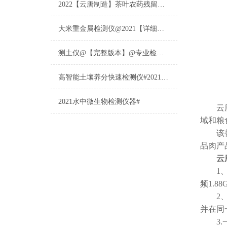
2022【云唐制造】茶叶农药残留检测仪多少钱一台@山东云唐仪器仪表制造
大米重金属检测仪@2021【详细版本】@专业检测大米重金属仪器仪表
测土仪@【完整版本】@专业检测土壤的仪器仪表
高智能土壤养分快速检测仪#2021【土壤养分检测专用仪器仪表】
2021水中微生物检测仪器#
云
域和粮
该兽药
品肉产
云
1、仪
频1.
2、仪
并在同
3.一