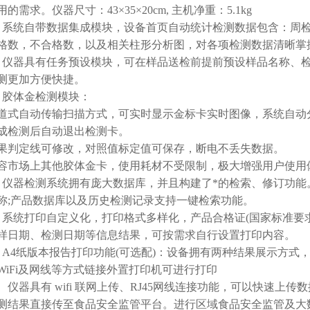
的需求。仪器尺寸：43×35×20cm, 主机净重：5.1kg
统自带数据集成模块，设备首页自动统计检测数据包含：周检
格数，不合格数，以及相关柱形分析图，对各项检测数据清晰掌
器具有任务预设模块，可在样品送检前提前预设样品名称、检
测更加方便快捷。
胶体金检测模块：
自动传输扫描方式，可实时显示金标卡实时图像，系统自动分
成检测后自动退出检测卡。
定线可修改，对照值标定值可保存，断电不丢失数据。
场上其他胶体金卡，使用耗材不受限制，极大增强用户使用
器检测系统拥有庞大数据库，并且构建了*的检索、修订功能
称;产品数据库以及历史检测记录支持一键检索功能。
统打印自定义化，打印格式多样化，产品合格证(国家标准要求
样日期、检测日期等信息结果，可按需求自行设置打印内容。
4纸版本报告打印功能(可选配)：设备拥有两种结果展示方式，
WiFi及网线等方式链接外置打印机可进行打印
仪器具有 wifi 联网上传、RJ45网线连接功能，可以快速上
测结果直接传至食品安全监管平台。进行区域食品安全监管及大