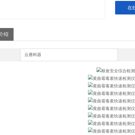
在
介绍
云唐科器