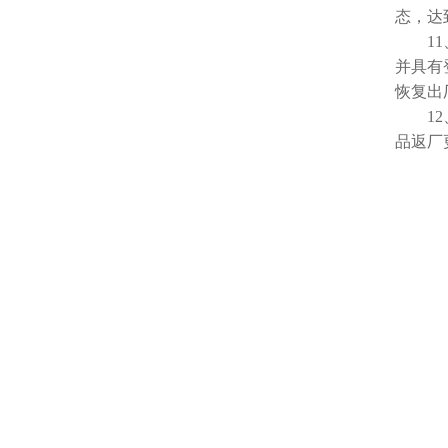
态，达
11、
并具有
恢复出
12、
品返厂