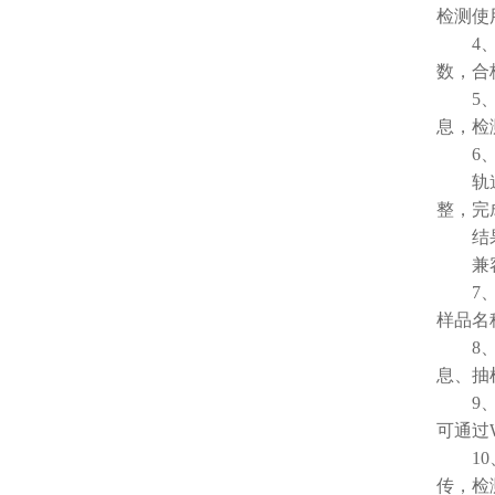
检测使用
4、系
数，合
5、仪
息，检
6、
轨道式
整，完
结果判
兼容市
7、仪
样品名
8、系
息、抽
9、A
可通过
10、
传，检