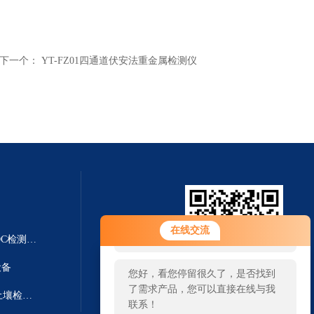
下一个：
YT-FZ01四通道伏安法重金属检测仪
您好！欢迎前来咨询，很高兴为您
在线交流
服务，请问您要咨询什么问题呢？
YT-VOCS-AVOC在线检测仪 VOC检测仪|TVOC检测仪
设备
您好，看您停留很久了，是否找到
了需求产品，您可以直接在线与我
YT-TR01测土仪器哪个牌子好 土壤检测仪
扫一扫 微信咨询
联系！