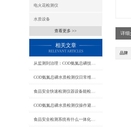
电火花检测仪
水质设备
查看更多 >>
详细
相关文章
RELEVANT ARTICLES
品牌
从监测到治理：COD氨氮总磷技术的双领域实战解析
COD氨氮总磷水质检测仪日常维护与试剂管理，降低故障率就靠这几招
食品安全快速检测仪器设备能检什么？一张表说清适用范围
COD氨氮总磷水质检测仪操作避坑指南：这几个步骤直接影响数据准确性
食品安全检测系统有什么一体化配置·2023仪器仪表推荐·山东云唐