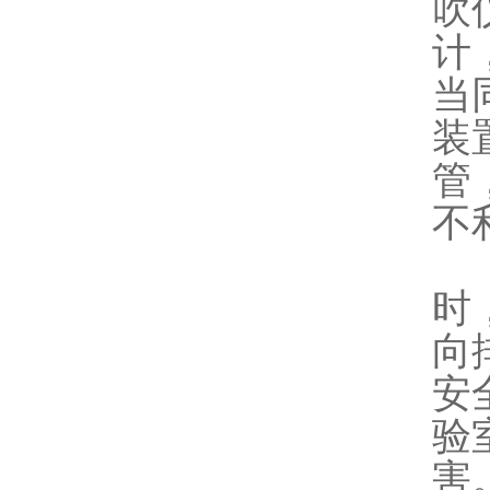
吹
计
当
装
管
不
该
时
向
安
验
害