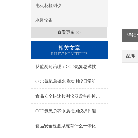
电火花检测仪
水质设备
查看更多 >>
详细
相关文章
RELEVANT ARTICLES
品牌
从监测到治理：COD氨氮总磷技术的双领域实战解析
COD氨氮总磷水质检测仪日常维护与试剂管理，降低故障率就靠这几招
食品安全快速检测仪器设备能检什么？一张表说清适用范围
COD氨氮总磷水质检测仪操作避坑指南：这几个步骤直接影响数据准确性
食品安全检测系统有什么一体化配置·2023仪器仪表推荐·山东云唐