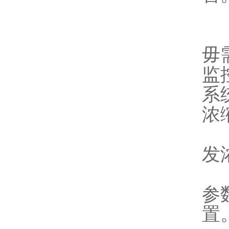
1
毋
监
系
浓
2
发
3
参
置