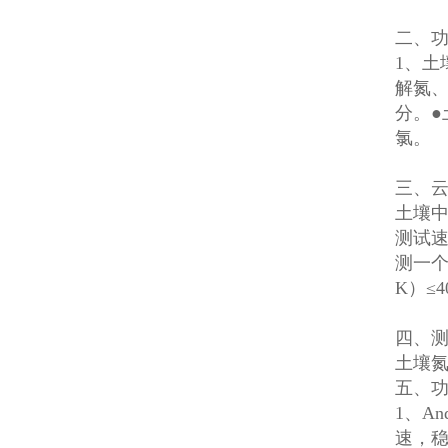
二、
1、土
解氮
分。
氯。
三、
土壤中
测试速
测一个
K）≤
四、
土壤氮
五、
1、An
速，