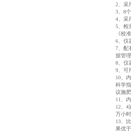
2、
3、8
4、采
5、
《校
6、仪
7、
据管
8、仪
9、可
10、
科学
议施
11、
12、
万小
13、
果优