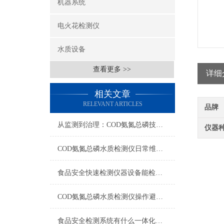
机器系统
电火花检测仪
水质设备
查看更多 >>
详细
相关文章
RELEVANT ARTICLES
品牌
从监测到治理：COD氨氮总磷技术的双领域实战解析
仪器
COD氨氮总磷水质检测仪日常维护与试剂管理，降低故障率就靠这几招
食品安全快速检测仪器设备能检什么？一张表说清适用范围
COD氨氮总磷水质检测仪操作避坑指南：这几个步骤直接影响数据准确性
食品安全检测系统有什么一体化配置·2023仪器仪表推荐·山东云唐