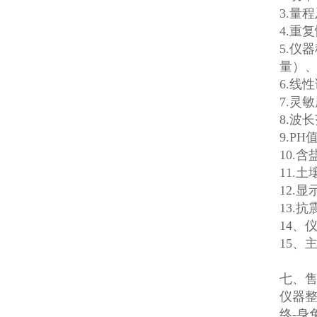
3.量程
4.重复
5.仪
量）、
6.线性
7.灵敏度
8.波长
9.PH
10.含
11.
12.显
13.抗
14、仪
15、主
七、
仪器整
终-身