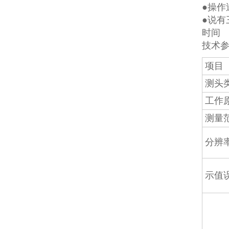
●操作
●说
时间
技术
项目
测头
工作
测量
分辨
示值