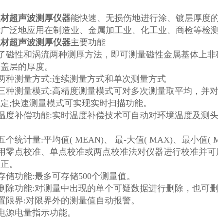
板材超声波测厚仪器
能快速、无损伤地进行涂、镀层厚度
能广泛地应用在制造业、金属加工业、化工业、商检等检
板材超声波测厚仪器
主要功能
用了磁性和涡流两种测厚方法，即可测量磁性金属基体上非
覆盖层的厚度。
两种测量方式:连续测量方式和单次测量方式
三种测量模式:高精度测量模式可对多次测量取平均，并
定;快速测量模式可实现实时扫描功能。
温度补偿功能:实时温度补偿技术可自动对环境温度及测
个统计量:平均值( MEAN)、 最-大值( MAX)、最小值( MI
采用零点校准、单点校准或两点校准法对仪器进行校准并可
修正。
存储功能:最多可存储500个测量值。
删除功能:对测量中出现的单个可疑数据进行删除，也可
置限界:对限界外的测量值自动报警。
电源电量指示功能。