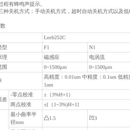
过程有蜂鸣声提示。
有三种关机方式：手动关机方式，超时自动关机方式以及低
参数
Leeb252C
类型
F1
N1
原理
磁感应
电涡流
范围
0~1500μm
0~1500μm
高精度：0.01um 中精度：0.1um 低
率
1um
-零点校准
±（3%H+1）
误差
两点校准
±[（1~3%)H+1]
最小曲率半
凸1.5
凹3
径mm