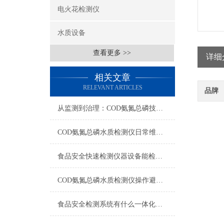
电火花检测仪
水质设备
查看更多 >>
详细
相关文章
RELEVANT ARTICLES
品牌
从监测到治理：COD氨氮总磷技术的双领域实战解析
COD氨氮总磷水质检测仪日常维护与试剂管理，降低故障率就靠这几招
食品安全快速检测仪器设备能检什么？一张表说清适用范围
COD氨氮总磷水质检测仪操作避坑指南：这几个步骤直接影响数据准确性
食品安全检测系统有什么一体化配置·2023仪器仪表推荐·山东云唐