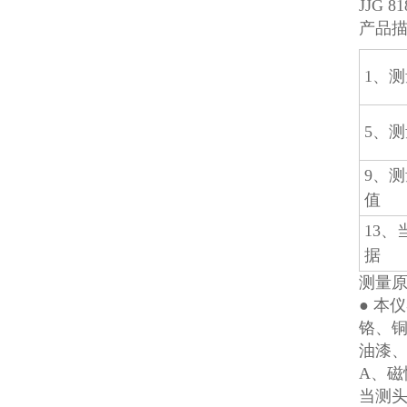
JJG 
产品
1、
5、
9、
值
13
据
测量
● 本
铬、铜
油漆、
A、磁
当测