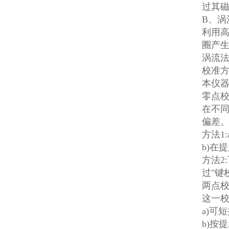
过其磁
B、涡
利用
圈产
涡流
校准
本仪器
零点
在不
偏差。
方法1
b)在
方法2
过"键
两点
这一
a)可
b)按