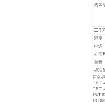
测试
工作
湿度
电源
外形
重量
标准
符合
GB/
GB/
JB/T
JJG 