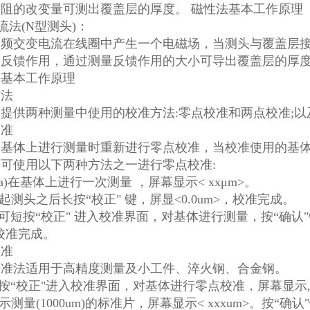
阻的改变量可测出覆盖层的厚度。 磁性法基本工作原理
流法(N型测头)：
高频交变电流在线圈中产生一个电磁场，当测头与覆盖层
生反馈作用，通过测量反馈作用的大小可导出覆盖
法基本工作原理
方法
提供两种测量中使用的校准方法:零点校准和两点校准;以
校准
同基体上进行测量时重新进行零点校准，当校准使用的基体
可使用以下两种方法之一进行零点校准:
:a)在基体上进行一次测量 ，屏幕显示< xxμm>。
提起测头之后长按“校正" 键，屏显<0.0um>，校准完成。
:可短按“校正" 进入校准界面，对基体进行测量，按“确认"键
校准完成。
校准
校准法适用于高精度测量及小工件、淬火钢、合金钢。
短按“校正"进入校准界面，对基体进行零点校准，屏幕显示
提示测量(1000um)的标准片，屏幕显示< xxxum>。按“