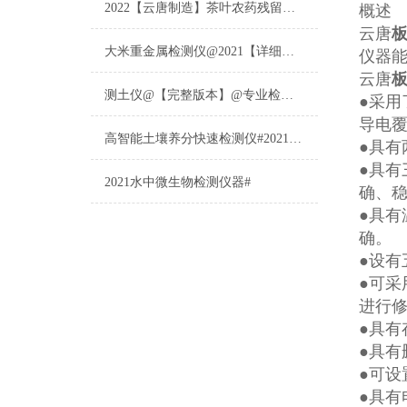
2022【云唐制造】茶叶农药残留检测仪多少钱一台@山东云唐仪器仪表制造
概述
云唐
大米重金属检测仪@2021【详细版本】@专业检测大米重金属仪器仪表
仪器
云唐
测土仪@【完整版本】@专业检测土壤的仪器仪表
●采
导电
高智能土壤养分快速检测仪#2021【土壤养分检测专用仪器仪表】
●具有
●具有
2021水中微生物检测仪器#
确、稳
●具有
确。
●设有五
●可
进行
●具有
●具有
●可设
●具有