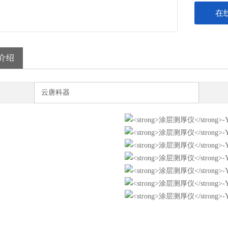
在
介绍
云唐科器