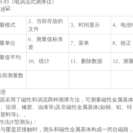
818-93《电涡流式测厚仪》
描述
2、当前存放的
测量模式
3、时间显示
4、电池
文件
6、测量值标准
测量单位
7、菜单
8、校正
差
测量值平均
10、统计
11、删除数据
12、测
、当前测量数
原理
仪器采用了磁性和涡流两种测厚方法，可测量磁性金属基体(
、珐琅、橡胶、油漆等)及非磁性金属基体(如铜、铝、锌
塑料等)。。
性法(F型测头)：
头与覆盖层接触时，测头和磁性金属基体构成一闭合磁路