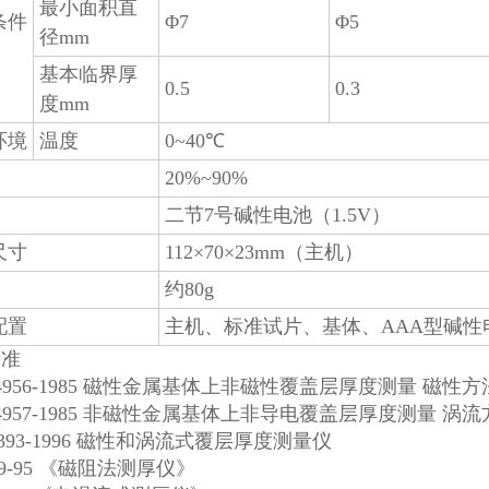
最小面积直
条件
Φ7
Φ5
径mm
基本临界厚
0.5
0.3
度mm
环境
温度
0~40℃
20%~90%
二节7号碱性电池（1.5V）
尺寸
112×70×23mm（主机）
约80g
配置
主机、标准试片、基体、AAA型碱性
标准
T 4956-1985 磁性金属基体上非磁性覆盖层厚度测量 磁性方
T 4957-1985 非磁性金属基体上非导电覆盖层厚度测量 涡
 8393-1996 磁性和涡流式覆层厚度测量仪
889-95 《磁阻法测厚仪》