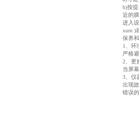
b)按
近的膜
进入设
xum
保养
1、环
严格
2、更
当屏
3、仪
出现
错误