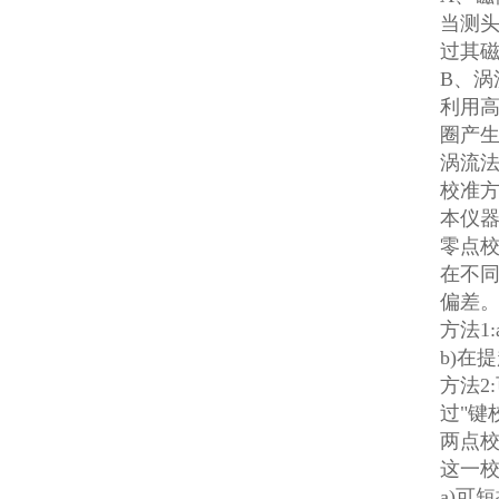
当测
过其磁
B、涡
利用
圈产
涡流
校准
本仪器
零点
在不
偏差。
方法1
b)在
方法2
过"键
两点
这一
a)可