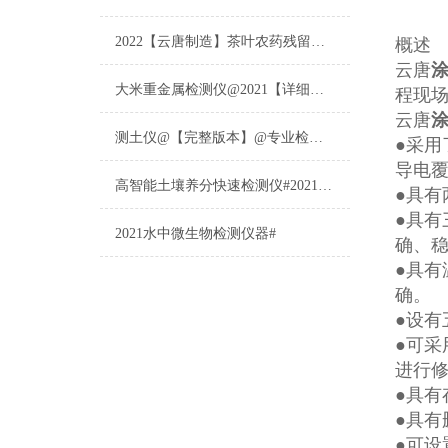
2022【云唐制造】茶叶农药残留检测仪多少钱一台@山东云唐仪器仪表制造
概述
云唐
大米重金属检测仪@2021【详细版本】@专业检测大米重金属仪器仪表
程现
云唐
测土仪@【完整版本】@专业检测土壤的仪器仪表
●采
导电
高智能土壤养分快速检测仪#2021【土壤养分检测专用仪器仪表】
●具有
●具有
2021水中微生物检测仪器#
确、稳
●具有
确。
●设有五
●可
进行
●具有
●具有
●可设