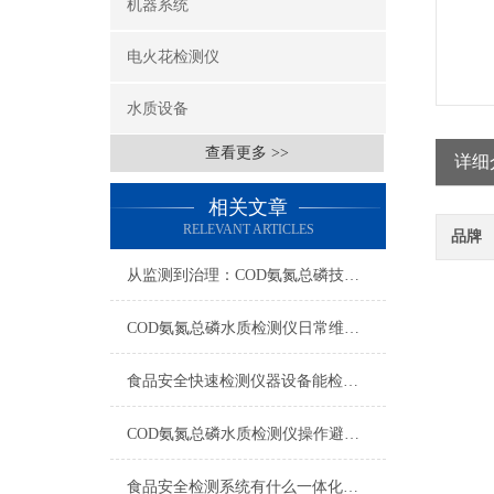
机器系统
电火花检测仪
水质设备
查看更多 >>
详细
相关文章
RELEVANT ARTICLES
品牌
从监测到治理：COD氨氮总磷技术的双领域实战解析
COD氨氮总磷水质检测仪日常维护与试剂管理，降低故障率就靠这几招
食品安全快速检测仪器设备能检什么？一张表说清适用范围
COD氨氮总磷水质检测仪操作避坑指南：这几个步骤直接影响数据准确性
食品安全检测系统有什么一体化配置·2023仪器仪表推荐·山东云唐