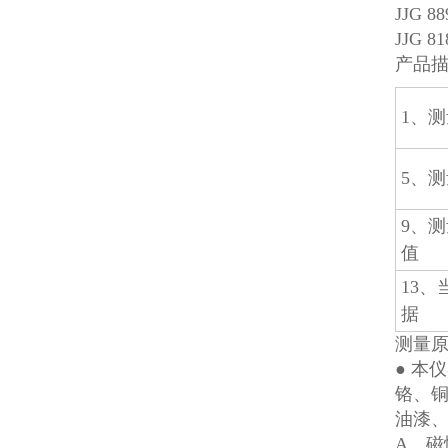
JJG 
JJG 
产品
1、
5、
9、
值
13
据
测量
● 本
铬、铜
油漆、
A、磁