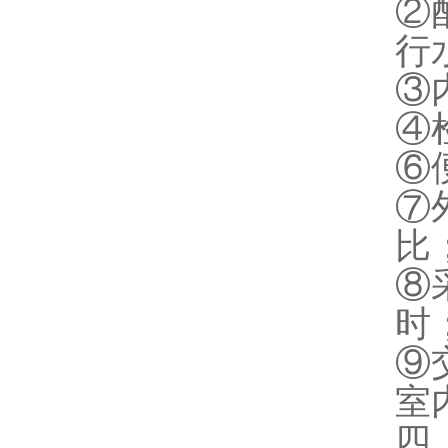
②
行
③
④
⑥
⑦
比
⑧
时
⑨
室
四