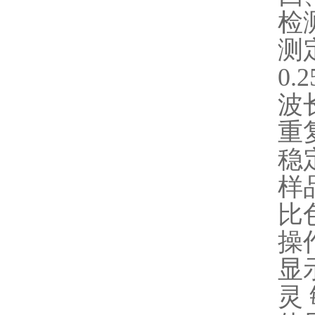
检
测定
0.
波
重
稳
样
比
操
显
灵