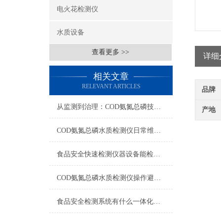
电火花检测仪
水质设备
查看更多 >>
详细
相关文章
RELEVANT ARTICLES
品牌
从监测到治理：COD氨氮总磷技术的双领域实战解析
产地
COD氨氮总磷水质检测仪日常维护与试剂管理，降低故障率就靠这几招
食品安全快速检测仪器设备能检什么？一张表说清适用范围
COD氨氮总磷水质检测仪操作避坑指南：这几个步骤直接影响数据准确性
食品安全检测系统有什么一体化配置·2023仪器仪表推荐·山东云唐