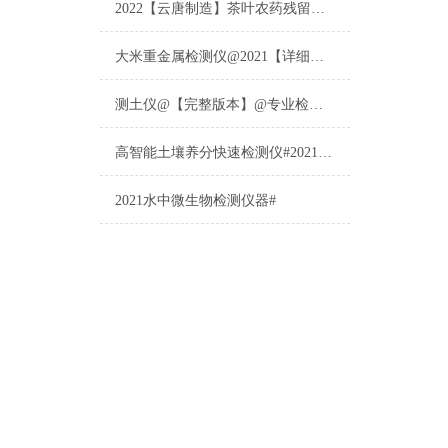
2022【云唐制造】茶叶农药残留检测仪多少钱一台@山东云唐仪器仪表制造
大米重金属检测仪@2021【详细版本】@专业检测大米重金属仪器仪表
测土仪@【完整版本】@专业检测土壤的仪器仪表
高智能土壤养分快速检测仪#2021【土壤养分检测专用仪器仪表】
2021水中微生物检测仪器#