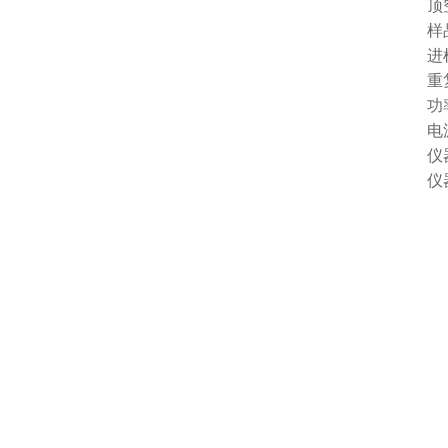
顶空
样品
进样瓶
重复性：
功率：
电源：A
仪器尺寸
仪器重