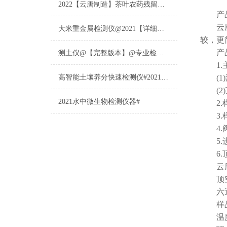
2022【云唐制造】茶叶农药残留检测仪多少钱一台@山东云唐仪器仪表制造
产品
云
大米重金属检测仪@2021【详细版本】@专业检测大米重金属仪器仪表
较，更
产品
测土仪@【完整版本】@专业检测土壤的仪器仪表
1.主
高智能土壤养分快速检测仪#2021【土壤养分检测专用仪器仪表】
(1)
(2)
2021水中微生物检测仪器#
2.样
3.样
4.阀
5.进样
6.顶
云
顶空炉
六通阀
样品传
温度控