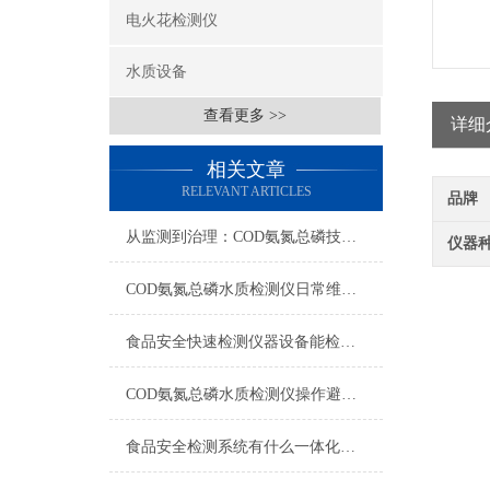
电火花检测仪
水质设备
查看更多 >>
详细
相关文章
RELEVANT ARTICLES
品牌
从监测到治理：COD氨氮总磷技术的双领域实战解析
仪器
COD氨氮总磷水质检测仪日常维护与试剂管理，降低故障率就靠这几招
食品安全快速检测仪器设备能检什么？一张表说清适用范围
COD氨氮总磷水质检测仪操作避坑指南：这几个步骤直接影响数据准确性
食品安全检测系统有什么一体化配置·2023仪器仪表推荐·山东云唐