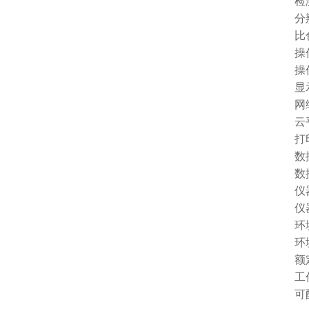
检测下限
分辨率：
比色方
操作系统
操作界
显示屏
网络接口
云平台
打印机
数据储
数据导
仪器尺寸
仪器重
环境温度
环境湿
额定功
工作电源
可配