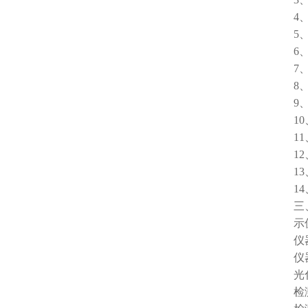
4、光
5、支
6、具
7、多
8、
9、支
10、
11、
12、
13、
14、
三、
示值误
仪器稳
仪器重
光化学稳
检测量程