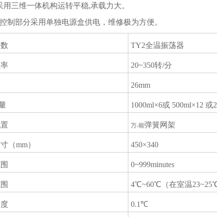
动采用三维一体机构运转平稳,承载力大。
整机控制部分采用单独电源盒供电，维修极为方便。
参数
TY2全温振荡器
频率
20~350转/分
26mm
量
1000ml×6或 500ml×12
配置
弹簧网架
万-能
寸（mm）
450×340
范围
0~999minutes
范围
4℃~60℃（在室温23~2
精度
0.1℃