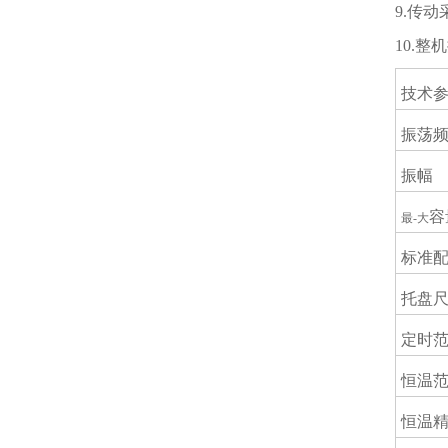
9.传
10.
技术
振荡
振幅
容
最-大
标准
托盘尺
定时
恒温
恒温