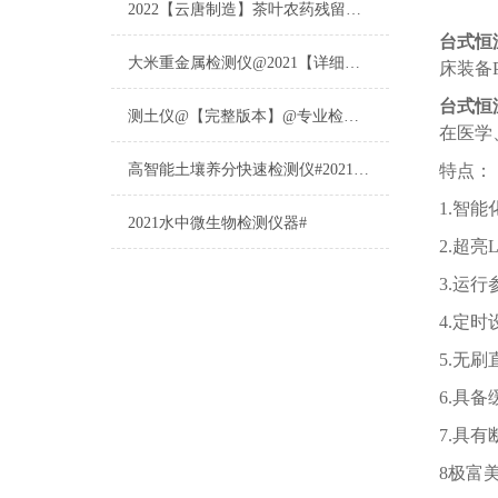
2022【云唐制造】茶叶农药残留检测仪多少钱一台@山东云唐仪器仪表制造
台式恒
大米重金属检测仪@2021【详细版本】@专业检测大米重金属仪器仪表
床装备
台式恒
测土仪@【完整版本】@专业检测土壤的仪器仪表
在医学
高智能土壤养分快速检测仪#2021【土壤养分检测专用仪器仪表】
特点：
1.智
2021水中微生物检测仪器#
2.超
3.运
4.定时
5.无
6.具
7.具
8极富