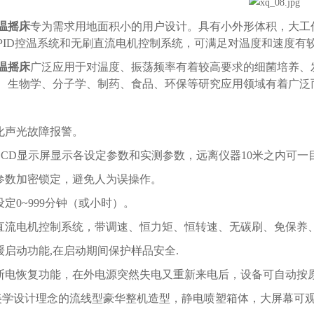
温摇床
专为需求用地面积小的用户设计。具有小外形体积，大工
PID控温系统和无刷直流电机控制系统，可满足对温度和速度有
温摇床
广泛应用于对温度、振荡频率有着较高要求的细菌培养、
、生物学、分子学、制药、食品、环保等研究应用领域有着广泛
能化声光故障报警。
亮LCD显示屏显示各设定参数和实测参数，远离仪器10米之内可
行参数加密锁定，避免人为误操作。
设定0~999分钟（或小时）。
刷直流电机控制系统，带调速、恒力矩、恒转速、无碳刷、免保养、控
备缓启动功能,在启动期间保护样品安全.
有断电恢复功能，在外电源突然失电又重新来电后，设备可自动按
美学设计理念的流线型豪华整机造型，静电喷塑箱体，大屏幕可