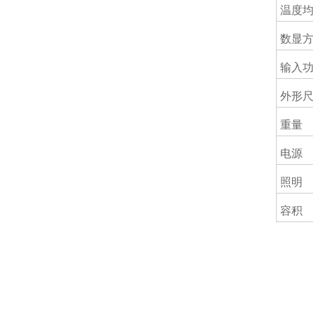
温度
数显
输入
外形尺
重量
电源
照明
容积