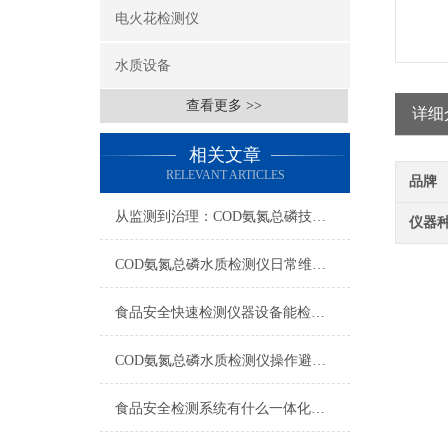
电火花检测仪
水质设备
查看更多 >>
详细
相关文章
RELEVANT ARTICLES
品牌
从监测到治理：COD氨氮总磷技术的双领域实战解析
仪器
COD氨氮总磷水质检测仪日常维护与试剂管理，降低故障率就靠这几招
食品安全快速检测仪器设备能检什么？一张表说清适用范围
COD氨氮总磷水质检测仪操作避坑指南：这几个步骤直接影响数据准确性
食品安全检测系统有什么一体化配置·2023仪器仪表推荐·山东云唐