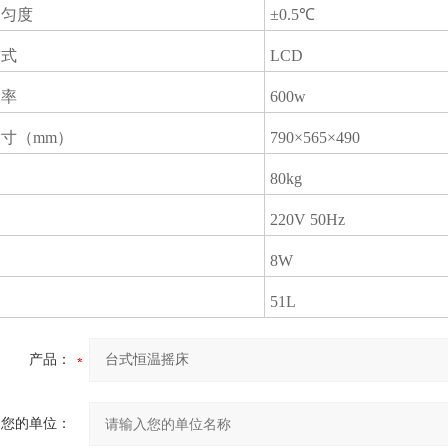
均匀度
±0.5℃
方式
LCD
功率
600w
寸（mm）
790×565×490
80kg
220V 50Hz
8W
51L
产品：
您的单位：