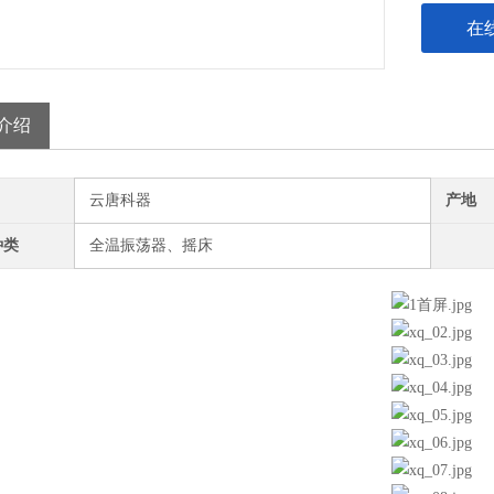
在
介绍
云唐科器
产地
种类
全温振荡器、摇床