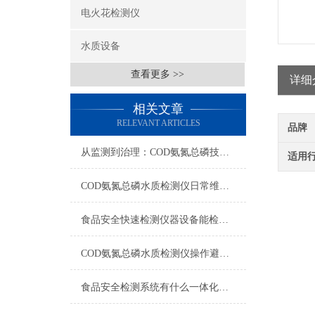
电火花检测仪
水质设备
查看更多 >>
详细
相关文章
RELEVANT ARTICLES
品牌
从监测到治理：COD氨氮总磷技术的双领域实战解析
适用
COD氨氮总磷水质检测仪日常维护与试剂管理，降低故障率就靠这几招
食品安全快速检测仪器设备能检什么？一张表说清适用范围
COD氨氮总磷水质检测仪操作避坑指南：这几个步骤直接影响数据准确性
食品安全检测系统有什么一体化配置·2023仪器仪表推荐·山东云唐