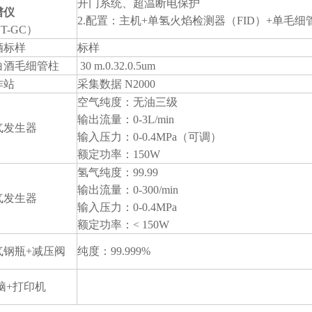
开门系统、超温断电保护
谱仪
2.配置：主机+单氢火焰检测器（FID）+单毛细管
T-GC）
酒标样
标样
白酒毛细管柱
30 m.0.32.0.5um
作站
采集数据 N2000
空气纯度：无油三级
输出流量：0-3L/min
气发生器
输入压力：0-0.4MPa（可调）
额定功率：150W
氢气纯度：99.99
输出流量：0-300/min
气发生器
输入压力：0-0.4MPa
额定功率：< 150W
气钢瓶+减压阀
纯度：99.999%
脑+打印机