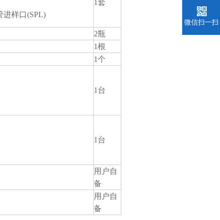
1套
进样口(SPL)
微信扫一扫
2瓶
1根
1个
1台
1台
用户自
备
用户自
备