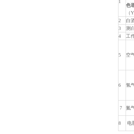
1
色
（Y
2
白
3
测
4
工
5
空
6
氢
7
氮
8
电