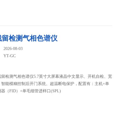
残留检测气相色谱仪
026-08-03
：
YT-GC
残留检测气相色谱仪5.7英寸大屏幕液晶中文显示、开机自检、宽
、智能模糊控制后开门系统、超温断电保护，配置有：主机+单
器（FID）+单毛细管进样口(SPL)