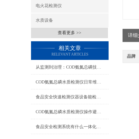
电火花检测仪
水质设备
查看更多 >>
详细
相关文章
RELEVANT ARTICLES
品牌
从监测到治理：COD氨氮总磷技术的双领域实战解析
COD氨氮总磷水质检测仪日常维护与试剂管理，降低故障率就靠这几招
食品安全快速检测仪器设备能检什么？一张表说清适用范围
COD氨氮总磷水质检测仪操作避坑指南：这几个步骤直接影响数据准确性
食品安全检测系统有什么一体化配置·2023仪器仪表推荐·山东云唐