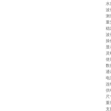
水质色
波长范
测量
重复性
稳定性
波长
操作
显示屏
灵敏度
使用环
数据存
通讯：
电池：
连续
供电电
尺寸：1
重量：
支持