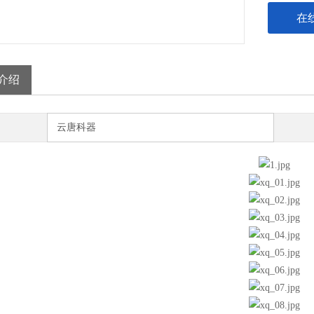
在
介绍
云唐科器