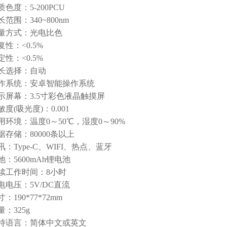
度：5-200PCU
围：340~800nm
方式：光电比色
：<0.5%
：<0.5%
选择：自动
系统：安卓智能操作系统
幕：3.5寸彩色液晶触摸屏
(吸光度)：0.001
境：温度0～50℃，湿度0～90%
储：80000条以上
Type-C、WIFI、热点、蓝牙
5600mAh锂电池
工作时间：8小时
压：5V/DC直流
90*77*72mm
325g
语言：简体中文或英文