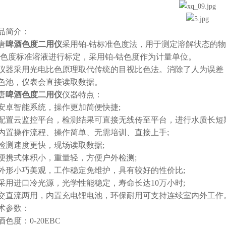
简介：
唐
啤酒色度二用仪
采用铂-钴标准色度法，用于测定溶解状态的物
钴色度标准溶液进行标定，采用铂-钴色度作为计量单位。
采用光电比色原理取代传统的目视比色法。消除了人为误差，
色池，仪表会直接读取数据。
唐
啤酒色度二用仪
仪器特点：
智能系统，操作更加简便快捷;
云监控平台，检测结果可直接无线传至平台，进行水质长短
操作流程、操作简单、无需培训、直接上手;
速度更快，现场读取数据;
式体积小，重量轻，方便户外检测;
小巧美观，工作稳定免维护，具有较好的性价比;
进口冷光源，光学性能稳定，寿命长达10万小时;
流两用，内置充电锂电池，环保耐用可支持连续室内外工作
参数：
度：0-20EBC