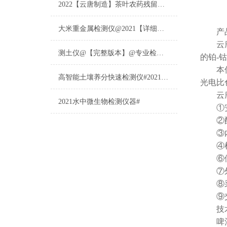
2022【云唐制造】茶叶农药残留检测仪多少钱一台@山东云唐仪器仪表制造
大米重金属检测仪@2021【详细版本】@专业检测大米重金属仪器仪表
产品
云
测土仪@【完整版本】@专业检测土壤的仪器仪表
的铂-
本仪器
高智能土壤养分快速检测仪#2021【土壤养分检测专用仪器仪表】
光电比
云
2021水中微生物检测仪器#
①安卓
②配置
③内置
④检测
⑥便携
⑦外形
⑧采用
⑨交直
技术
啤酒色