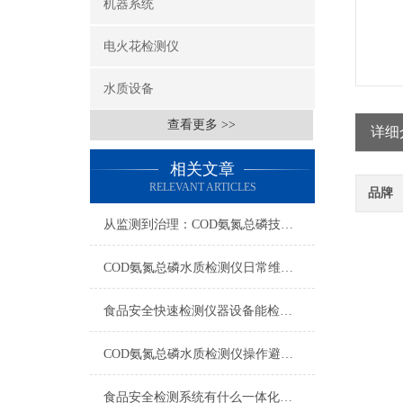
机器系统
电火花检测仪
水质设备
查看更多 >>
详细
相关文章
RELEVANT ARTICLES
品牌
从监测到治理：COD氨氮总磷技术的双领域实战解析
COD氨氮总磷水质检测仪日常维护与试剂管理，降低故障率就靠这几招
食品安全快速检测仪器设备能检什么？一张表说清适用范围
COD氨氮总磷水质检测仪操作避坑指南：这几个步骤直接影响数据准确性
食品安全检测系统有什么一体化配置·2023仪器仪表推荐·山东云唐