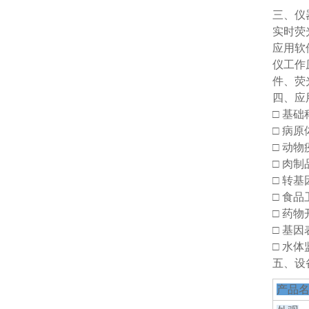
三、仪
实时荧
应用软
仪工作
件、荧
四、应
□ 基
□ 病
□ 动
□ 肉
□ 转
□ 食
□ 药
□ 基因
□ 水体
五、设
产品