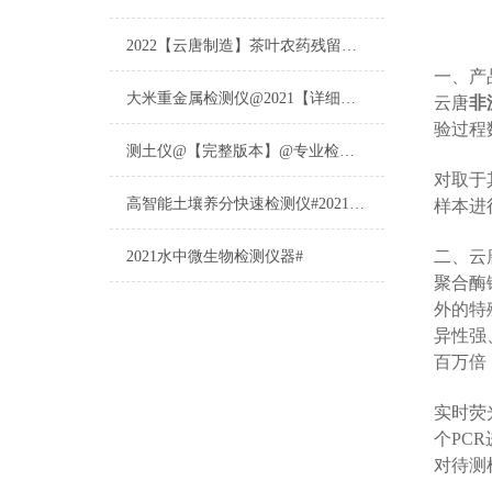
2022【云唐制造】茶叶农药残留检测仪多少钱一台@山东云唐仪器仪表制造
一、产
大米重金属检测仪@2021【详细版本】@专业检测大米重金属仪器仪表
云唐
非
验过程
测土仪@【完整版本】@专业检测土壤的仪器仪表
对取于
高智能土壤养分快速检测仪#2021【土壤养分检测专用仪器仪表】
样本进
二、云
2021水中微生物检测仪器#
聚合酶链
外的特
异性强
百万倍
实时荧
个PC
对待测