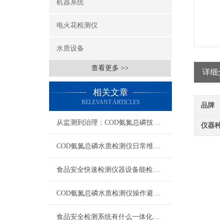
机器系统
电火花检测仪
水质设备
查看更多 >>
详细
相关文章
RELEVANT ARTICLES
品牌
从监测到治理：COD氨氮总磷技术的双领域实战解析
仪器
COD氨氮总磷水质检测仪日常维护与试剂管理，降低故障率就靠这几招
食品安全快速检测仪器设备能检什么？一张表说清适用范围
COD氨氮总磷水质检测仪操作避坑指南：这几个步骤直接影响数据准确性
食品安全检测系统有什么一体化配置·2023仪器仪表推荐·山东云唐