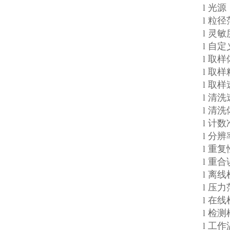
l 光
l 粒径
l 灵敏
l 自
l 取样
l 取样
l 取样
l 清洗
l 清
l 计
l 分
l 重复
l 重合
l 离
l 压
l 在
l 检
l 工作