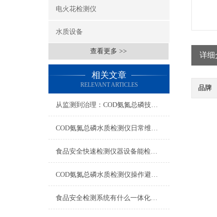
电火花检测仪
水质设备
查看更多 >>
详细
相关文章
RELEVANT ARTICLES
品牌
从监测到治理：COD氨氮总磷技术的双领域实战解析
COD氨氮总磷水质检测仪日常维护与试剂管理，降低故障率就靠这几招
食品安全快速检测仪器设备能检什么？一张表说清适用范围
COD氨氮总磷水质检测仪操作避坑指南：这几个步骤直接影响数据准确性
食品安全检测系统有什么一体化配置·2023仪器仪表推荐·山东云唐