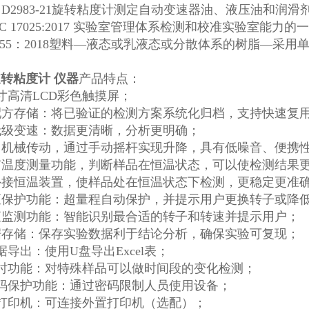
M D2983-21旋转粘度计测定自动变速器油、液压油和润
/IEC 17025:2017 实验室管理体系检测和校准实验室能力的
 2555：2018塑料—液态或乳液态或分散体系的树脂—
转粘度计 仪器
产品特点：
5英寸高清LCD彩色触摸屏；
★配方存储：将已验证的检测方案系统化归档，支持快速复
★无级变速：数据更清晰，分析更明确；
采用机械传动，通过手动摇杆实现升降，具有低噪音、便携
具有温度测量功能，判断样品在恒温状态，可以使检测结果
可外接恒温装置，使样品处在恒温状态下检测，更稳定更准
转矩保护功能：超量程自动保护，并提示用户更换转子或降
转矩监测功能：智能识别最合适的转子和转速并提示用户；
数据存储：保存实验数据利于结论分析，确保实验可复现；
 数据导出：使用U盘导出Excel表；
 定时功能：对特殊样品可以做时间段的变化检测；
 密码保护功能：通过密码限制人员使用设备；
 ★打印机：可连接外置打印机（选配）；