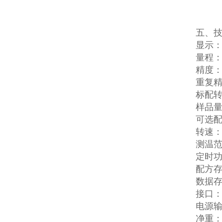
五、
显示：
量程：32
精度：
重复精
标配
样品量
可选配
转速：0
测温范围
定时功
配方存
数据存
接口：
电源输
净重：5