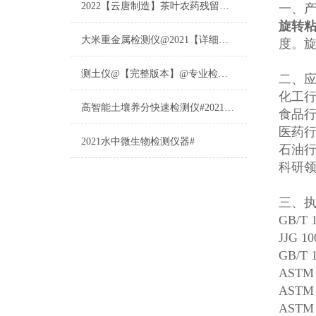
2022【云唐制造】茶叶农药残留检测仪多少钱一台@山东云唐仪器仪表制造
一、
旋转粘
大米重金属检测仪@2021【详细版本】@专业检测大米重金属仪器仪表
度。
测土仪@【完整版本】@专业检测土壤的仪器仪表
二、
化工
高智能土壤养分快速检测仪#2021【土壤养分检测专用仪器仪表】
食品
医药
2021水中微生物检测仪器#
石油
科研
三、
GB/T
JJG 
GB/
AST
AST
AST