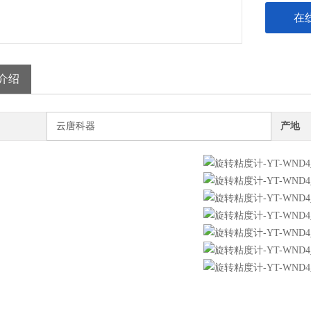
在
介绍
云唐科器
产地