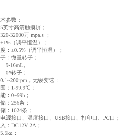
技术参数：
5英寸高清触摸屏；
0-32000万 mpa.s ；
±1%（调平恒温）；
度：±0.5%（调平恒温）；
转子：微量转子；
：9-16mL。
：0#转子；
.1~200rpm，无级变速；
：1-99.9℃；
能：0~99h；
储：256条；
储：1024条；
电源接口、温度接口、USB接口、打印口、PC口；
入：DC12V 2A；
.5kg；