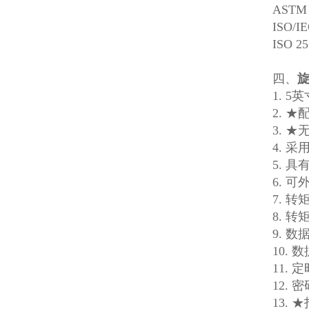
AST
ISO
ISO
四、
旋
1. 
2. 
3. 
4. 
5. 
6. 
7. 
8. 
9. 
10.
11.
12.
13.