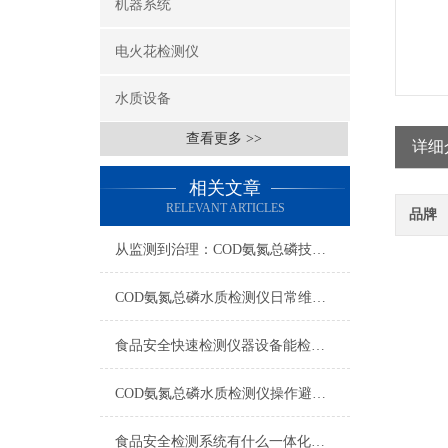
机器系统
电火花检测仪
水质设备
查看更多 >>
详细
相关文章
RELEVANT ARTICLES
品牌
从监测到治理：COD氨氮总磷技术的双领域实战解析
COD氨氮总磷水质检测仪日常维护与试剂管理，降低故障率就靠这几招
食品安全快速检测仪器设备能检什么？一张表说清适用范围
COD氨氮总磷水质检测仪操作避坑指南：这几个步骤直接影响数据准确性
食品安全检测系统有什么一体化配置·2023仪器仪表推荐·山东云唐