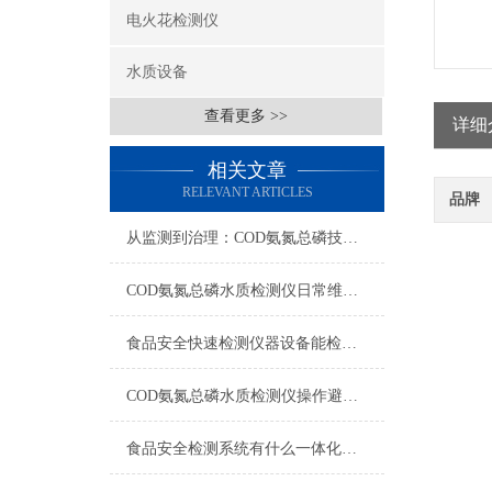
电火花检测仪
水质设备
查看更多 >>
详细
相关文章
RELEVANT ARTICLES
品牌
从监测到治理：COD氨氮总磷技术的双领域实战解析
COD氨氮总磷水质检测仪日常维护与试剂管理，降低故障率就靠这几招
食品安全快速检测仪器设备能检什么？一张表说清适用范围
COD氨氮总磷水质检测仪操作避坑指南：这几个步骤直接影响数据准确性
食品安全检测系统有什么一体化配置·2023仪器仪表推荐·山东云唐