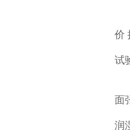
3
4
价
5.
试
四
1
面
2
润