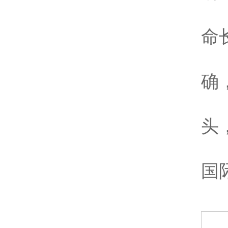
3
命
4
确
5
头
6
国
五