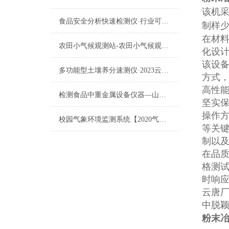
该机
食品安全分析快速检测仪·行业可用·食品安全分析快速检测仪
制样
在材
农田小气候观测站-农田小气候观测站-农田小气候观测站
化设
该设
多功能型土壤养分速测仪·2023云唐厂家新品多功能型土壤养分速测仪
方式
高性
检测食品中重金属设备仪器—山东云唐专业研发生产制造
坚实
操作
校园气象环境监测系统【2020气象站新品发布】
等关
制以
在品
格测
时响
云唐
中脱
粉末