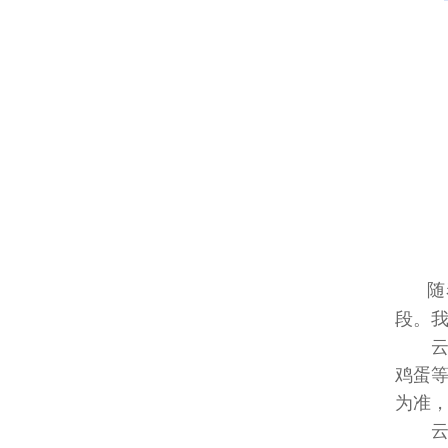
随
段。
云
鸡蛋
为准，
云