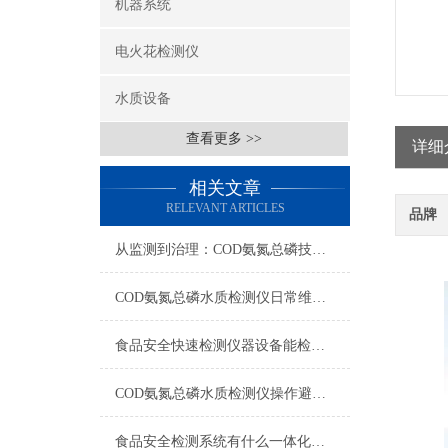
机器系统
电火花检测仪
水质设备
查看更多 >>
详细
相关文章
RELEVANT ARTICLES
品牌
从监测到治理：COD氨氮总磷技术的双领域实战解析
COD氨氮总磷水质检测仪日常维护与试剂管理，降低故障率就靠这几招
食品安全快速检测仪器设备能检什么？一张表说清适用范围
COD氨氮总磷水质检测仪操作避坑指南：这几个步骤直接影响数据准确性
食品安全检测系统有什么一体化配置·2023仪器仪表推荐·山东云唐