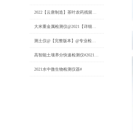
2022【云唐制造】茶叶农药残留检测仪多少钱一台@山东云唐仪器仪表制造
大米重金属检测仪@2021【详细版本】@专业检测大米重金属仪器仪表
测土仪@【完整版本】@专业检测土壤的仪器仪表
高智能土壤养分快速检测仪#2021【土壤养分检测专用仪器仪表】
2021水中微生物检测仪器#