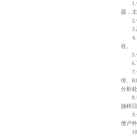
1.仪
器，主
2.
3.
4.
在。
5.
6.可
7.仪
传、R
分析
8.
抽样
9.供
便户
10